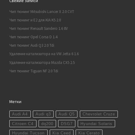
Свежие записи
Чип тюнинг Mitsubishi Lancer X 2.0 CVT
Чип тюнинг и E2 для KIA K5 2.0
Чип тюнинг Renault Sandero 1.6 8V
Чип тюнинг Opel Corsa D 1.4
Чип тюнинг Audi Q3 2.0 Tdi
Удаление катализатора на VW Jetta 6 1.6
Удаление катализатора Mazda CX5 2.5
Чип тюнинг Tiguan NF 2.0 Tdi
Метки
Audi A4
Audi q3
Audi Q5
Chevrolet Cruze
Citroen C4
dq200
DSG7
Hyundai Solaris
Hyundai Tucson
Kia Ceed
Kia Cerato