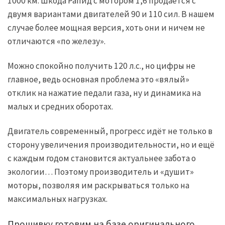
1000 км. Шкода Рапид с мотором 1,6 продается с
двумя вариантами двигателей 90 и 110 сил. В нашем
случае более мощная версия, хоть они и ничем не
отличаются «по железу».
Можно спокойно получить 120 л.с., но цифры не
главное, ведь основная проблема это «вялый»
отклик на нажатие педали газа, ну и динамика на
малых и средних оборотах.
Двигатель современный, прогресс идёт не только в
сторону увеличения производительности, но и ещё
с каждым годом становится актуальнее забота о
экологии… Поэтому производитель и «душит»
моторы, позволяя им раскрываться только на
максимальных нагрузках.
Прошивку готовим на базе оригинального