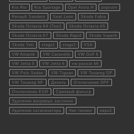
Kia Rio
Kia Sportage
Opel Astra H
popcorn
Renault Sandero
Seat Leon
Skoda Fabia
Skoda Octavia A4 (Tour)
Skoda Octavia A5
Skoda Octavia A7
Skoda Rapid
Skoda Superb
Skoda Yeti
stage1
stage2
VSA
VW Amarok
VW Caravelle
VW Golf 6
VW Jetta 5
VW Jetta 6
vw passat b6
VW Polo Sedan
VW Tiguan
VW Touareg GP
VW Touareg NF
Дизель
Отключение DPF
Отключение EGR
Сажевый фильтр
Удаление вихревых заслонок
Удаление катализатора
Чип тюнинг
евро2