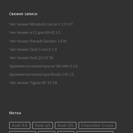
Свежие записи
Чип тюнинг Mitsubishi Lancer X 2.0 CVT
Чип тюнинг и E2 для KIA K5 2.0
Чип тюнинг Renault Sandero 1.6 8V
Чип тюнинг Opel Corsa D 1.4
Чип тюнинг Audi Q3 2.0 Tdi
Удаление катализатора на VW Jetta 6 1.6
Удаление катализатора Mazda CX5 2.5
Чип тюнинг Tiguan NF 2.0 Tdi
Метки
Audi A4
Audi q3
Audi Q5
Chevrolet Cruze