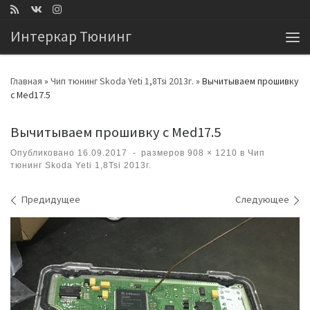
Перейти к содержимому
Интеркар Тюнинг
Ме
Главная
»
Чип тюнинг Skoda Yeti 1,8Tsi 2013г.
»
Вычитываем прошивку
с Med17.5
Вычитываем прошивку с Med17.5
Опубликовано
16.09.2017
-
размеров
908 × 1210
в
Чип
тюнинг Skoda Yeti 1,8Tsi 2013г.
Навигация по изображениям
Предидущее
Следующее