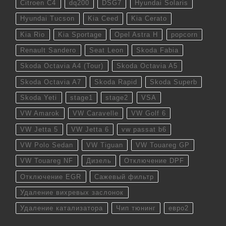
Citroen C4
dq200
DSG7
Hyundai Solaris
Hyundai Tucson
Kia Ceed
Kia Cerato
Kia Rio
Kia Sportage
Opel Astra H
popcorn
Renault Sandero
Seat Leon
Skoda Fabia
Skoda Octavia A4 (Tour)
Skoda Octavia A5
Skoda Octavia A7
Skoda Rapid
Skoda Superb
Skoda Yeti
stage1
stage2
VSA
VW Amarok
VW Caravelle
VW Golf 6
VW Jetta 5
VW Jetta 6
vw passat b6
VW Polo Sedan
VW Tiguan
VW Touareg GP
VW Touareg NF
Дизель
Отключение DPF
Отключение EGR
Сажевый фильтр
Удаление вихревых заслонок
Удаление катализатора
Чип тюнинг
евро2