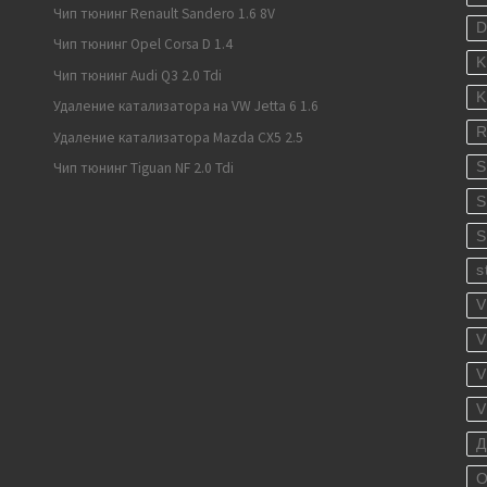
Чип тюнинг Renault Sandero 1.6 8V
Чип тюнинг Opel Corsa D 1.4
K
Чип тюнинг Audi Q3 2.0 Tdi
K
Удаление катализатора на VW Jetta 6 1.6
R
Удаление катализатора Mazda CX5 2.5
S
Чип тюнинг Tiguan NF 2.0 Tdi
S
S
s
V
V
V
V
Д
О