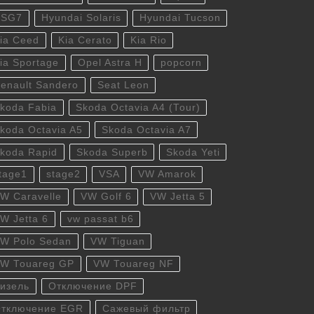
DSG7
Hyundai Solaris
Hyundai Tucson
ia Ceed
Kia Cerato
Kia Rio
ia Sportage
Opel Astra H
popcorn
enault Sandero
Seat Leon
koda Fabia
Skoda Octavia A4 (Tour)
koda Octavia A5
Skoda Octavia A7
koda Rapid
Skoda Superb
Skoda Yeti
tage1
stage2
VSA
VW Amarok
W Caravelle
VW Golf 6
VW Jetta 5
W Jetta 6
vw passat b6
W Polo Sedan
VW Tiguan
W Touareg GP
VW Touareg NF
изель
Отключение DPF
тключение EGR
Сажевый фильтр