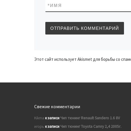
*
ИМЯ
Этот сайт использует Akismet для борьбы со спам
Свежие комментарии
Kikma
к записи
Чип тюнинг Renault Sandero 1.6 8V
игорь
к записи
Чип тюнинг Toyota Camry 2,4 2005г.