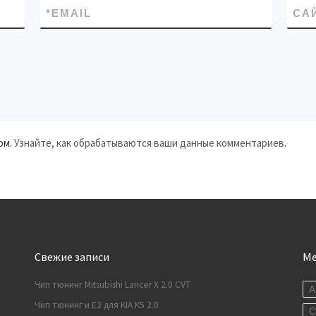
*
EMAIL
СА
ом.
Узнайте, как обрабатываются ваши данные комментариев
.
Свежие записи
М
Чип тюнинг Mitsubishi Lancer X 2.0 CVT
A
Чип тюнинг и E2 для KIA K5 2.0
C