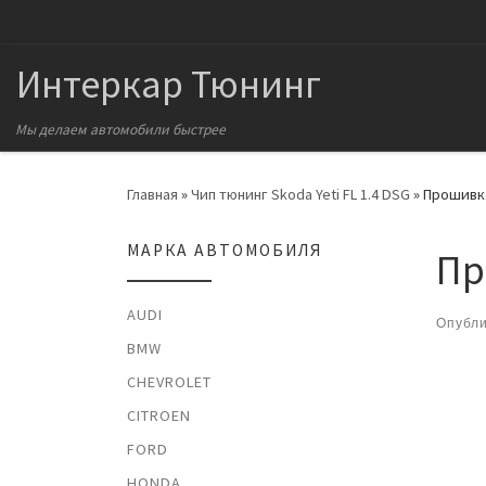
Перейти к содержимому
Интеркар Тюнинг
Мы делаем автомобили быстрее
Главная
»
Чип тюнинг Skoda Yeti FL 1.4 DSG
»
Прошивка 
МАРКА АВТОМОБИЛЯ
Пр
AUDI
Опубл
BMW
На
CHEVROLET
CITROEN
FORD
HONDA