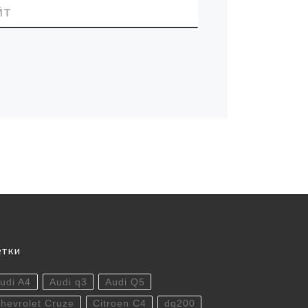
ЙТ
етки
udi A4
Audi q3
Audi Q5
hevrolet Cruze
Citroen C4
dq200