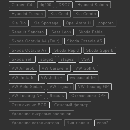
Citroen C4
dq200
DSG7
Hyundai Solaris
Hyundai Tucson
Kia Ceed
Kia Cerato
Kia Rio
Kia Sportage
Opel Astra H
popcorn
Renault Sandero
Seat Leon
Skoda Fabia
Skoda Octavia A4 (Tour)
Skoda Octavia A5
Skoda Octavia A7
Skoda Rapid
Skoda Superb
Skoda Yeti
stage1
stage2
VSA
VW Amarok
VW Caravelle
VW Golf 6
VW Jetta 5
VW Jetta 6
vw passat b6
VW Polo Sedan
VW Tiguan
VW Touareg GP
VW Touareg NF
Дизель
Отключение DPF
Отключение EGR
Сажевый фильтр
Удаление вихревых заслонок
Удаление катализатора
Чип тюнинг
евро2