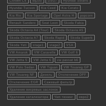
Citroen C4
dq200
DSG7
Hyundai Solaris
Hyundai Tucson
Kia Ceed
Kia Cerato
Kia Rio
Kia Sportage
Opel Astra H
popcorn
Renault Sandero
Seat Leon
Skoda Fabia
Skoda Octavia A4 (Tour)
Skoda Octavia A5
Skoda Octavia A7
Skoda Rapid
Skoda Superb
Skoda Yeti
stage1
stage2
VSA
VW Amarok
VW Caravelle
VW Golf 6
VW Jetta 5
VW Jetta 6
vw passat b6
VW Polo Sedan
VW Tiguan
VW Touareg GP
VW Touareg NF
Дизель
Отключение DPF
Отключение EGR
Сажевый фильтр
Удаление вихревых заслонок
Удаление катализатора
Чип тюнинг
евро2