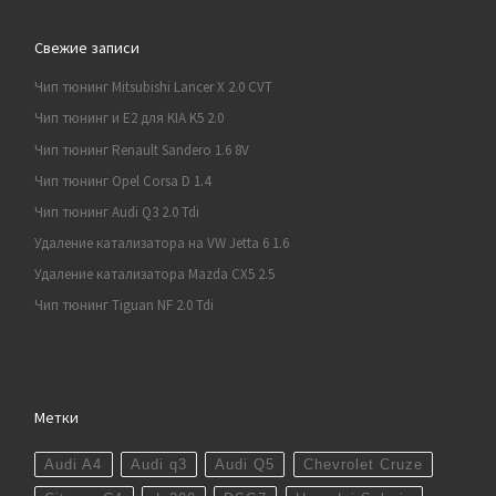
Свежие записи
Чип тюнинг Mitsubishi Lancer X 2.0 CVT
Чип тюнинг и E2 для KIA K5 2.0
Чип тюнинг Renault Sandero 1.6 8V
Чип тюнинг Opel Corsa D 1.4
Чип тюнинг Audi Q3 2.0 Tdi
Удаление катализатора на VW Jetta 6 1.6
Удаление катализатора Mazda CX5 2.5
Чип тюнинг Tiguan NF 2.0 Tdi
Метки
Audi A4
Audi q3
Audi Q5
Chevrolet Cruze