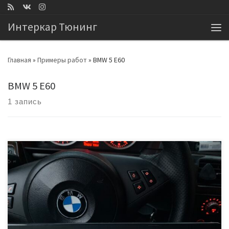
Перейти к содержимому
Интеркар Тюнинг
Ме
Главная
»
Примеры работ
»
BMW 5 E60
BMW 5 E60
1 запись
ЭБУ Siemens MSV70 HW: 07577968 SW: 07581235 Удалили
катализатор, сделали чип тюнинг и перешли на нормы Евро2.
Прирост мощности 258л.с / 280 л.с.