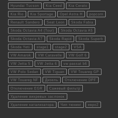
Hyundai Tucson
Kia Ceed
Kia Cerato
Kia Rio
Kia Sportage
Opel Astra H
popcorn
Renault Sandero
Seat Leon
Skoda Fabia
Skoda Octavia A4 (Tour)
Skoda Octavia A5
Skoda Octavia A7
Skoda Rapid
Skoda Superb
Skoda Yeti
stage1
stage2
VSA
VW Amarok
VW Caravelle
VW Golf 6
VW Jetta 5
VW Jetta 6
vw passat b6
VW Polo Sedan
VW Tiguan
VW Touareg GP
VW Touareg NF
Дизель
Отключение DPF
Отключение EGR
Сажевый фильтр
Удаление вихревых заслонок
Удаление катализатора
Чип тюнинг
евро2