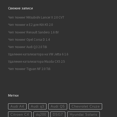
Свежие записи
Чип тюнинг Mitsubishi Lancer X 2.0 CVT
Чип тюнинг и E2 для KIA K5 2.0
Чип тюнинг Renault Sandero 1.6 8V
Чип тюнинг Opel Corsa D 1.4
Чип тюнинг Audi Q3 2.0 Tdi
Удаление катализатора на VW Jetta 6 1.6
Удаление катализатора Mazda CX5 2.5
Чип тюнинг Tiguan NF 2.0 Tdi
Метки
Audi A4
Audi q3
Audi Q5
Chevrolet Cruze
Citroen C4
dq200
DSG7
Hyundai Solaris