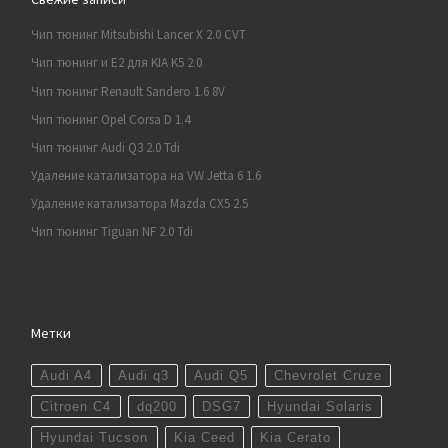
Чип тюнинг Mitsubishi Lancer X 2.0 CVT
Чип тюнинг и E2 для KIA K5 2.0
Чип тюнинг Renault Sandero 1.6 8V
Чип тюнинг Opel Corsa D 1.4
Чип тюнинг Audi Q3 2.0 Tdi
Удаление катализатора на VW Jetta 6 1.6
Удаление катализатора Mazda CX5 2.5
Чип тюнинг Tiguan NF 2.0 Tdi
Метки
Audi A4
Audi q3
Audi Q5
Chevrolet Cruze
Citroen C4
dq200
DSG7
Hyundai Solaris
Hyundai Tucson
Kia Ceed
Kia Cerato