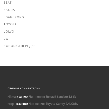
SEAT
SKODA
SSANGYONG
TOYOTA
VOLVO
VW
КОРОБКИ ПЕРЕДАЧ
Свежие комментарии
Kikma
к записи
Чип тюнинг Renault Sandero 1.6 8V
игорь
к записи
Чип тюнинг Toyota Camry 2,4 2005г.