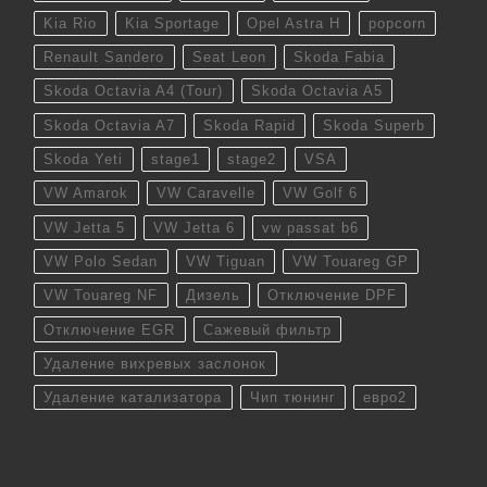
Kia Rio
Kia Sportage
Opel Astra H
popcorn
Renault Sandero
Seat Leon
Skoda Fabia
Skoda Octavia A4 (Tour)
Skoda Octavia A5
Skoda Octavia A7
Skoda Rapid
Skoda Superb
Skoda Yeti
stage1
stage2
VSA
VW Amarok
VW Caravelle
VW Golf 6
VW Jetta 5
VW Jetta 6
vw passat b6
VW Polo Sedan
VW Tiguan
VW Touareg GP
VW Touareg NF
Дизель
Отключение DPF
Отключение EGR
Сажевый фильтр
Удаление вихревых заслонок
Удаление катализатора
Чип тюнинг
евро2