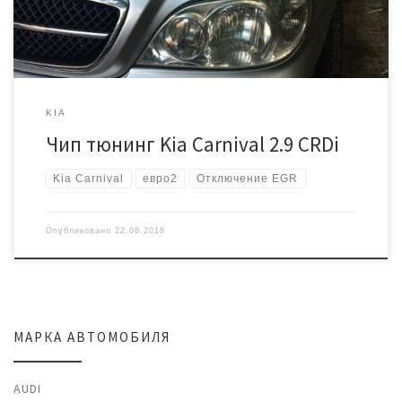
производим запись тюнинг прошивки в которой отключен EGR и
откорректирована […]
KIA
Чип тюнинг Kia Carnival 2.9 CRDi
Kia Carnival
евро2
Отключение EGR
Опубликовано
22.08.2018
МАРКА АВТОМОБИЛЯ
AUDI