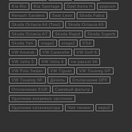
Kia Rio
Kia Sportage
Opel Astra H
popcorn
Renault Sandero
Seat Leon
Skoda Fabia
Skoda Octavia A4 (Tour)
Skoda Octavia A5
Skoda Octavia A7
Skoda Rapid
Skoda Superb
Skoda Yeti
stage1
stage2
VSA
VW Amarok
VW Caravelle
VW Golf 6
VW Jetta 5
VW Jetta 6
vw passat b6
VW Polo Sedan
VW Tiguan
VW Touareg GP
VW Touareg NF
Дизель
Отключение DPF
Отключение EGR
Сажевый фильтр
Удаление вихревых заслонок
Удаление катализатора
Чип тюнинг
евро2