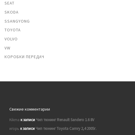
SEAT
SKODA
SSANGYONG
TOYOTA
VOLVO
VW
КОРОБКИ ПЕРЕДАЧ
Свежие комментарии
Kikma
к записи
Чип тюнинг Renault Sandero 1.6 8V
игорь
к записи
Чип тюнинг Toyota Camry 2,4 2005г.