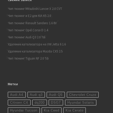
Чип тюнинг Mitsubishi Lancer X 2.0 CVT
Чип тюнинг и E2 для KIA K5 2.0
Чип тюнинг Renault Sandero 1.6 8V
Чип тюнинг Opel Corsa D 1.4
Чип тюнинг Audi Q3 2.0 Tdi
Удаление катализатора на VW Jetta 6 1.6
Удаление катализатора Mazda CX5 2.5
Чип тюнинг Tiguan NF 2.0 Tdi
Метки
Audi A4
Audi q3
Audi Q5
Chevrolet Cruze
Citroen C4
dq200
DSG7
Hyundai Solaris
Hyundai Tucson
Kia Ceed
Kia Cerato