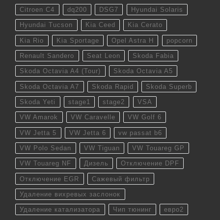
Citroen C4
dq200
DSG7
Hyundai Solaris
Hyundai Tucson
Kia Ceed
Kia Cerato
Kia Rio
Kia Sportage
Opel Astra H
popcorn
Renault Sandero
Seat Leon
Skoda Fabia
Skoda Octavia A4 (Tour)
Skoda Octavia A5
Skoda Octavia A7
Skoda Rapid
Skoda Superb
Skoda Yeti
stage1
stage2
VSA
VW Amarok
VW Caravelle
VW Golf 6
VW Jetta 5
VW Jetta 6
vw passat b6
VW Polo Sedan
VW Tiguan
VW Touareg GP
VW Touareg NF
Дизель
Отключение DPF
Отключение EGR
Сажевый фильтр
Удаление вихревых заслонок
Удаление катализатора
Чип тюнинг
евро2