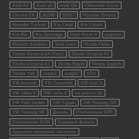
Audi A4
Audi q3
Audi Q5
Chevrolet Cruze
Citroen C4
dq200
DSG7
Hyundai Solaris
Hyundai Tucson
Kia Ceed
Kia Cerato
Kia Rio
Kia Sportage
Opel Astra H
popcorn
Renault Sandero
Seat Leon
Skoda Fabia
Skoda Octavia A4 (Tour)
Skoda Octavia A5
Skoda Octavia A7
Skoda Rapid
Skoda Superb
Skoda Yeti
stage1
stage2
VSA
VW Amarok
VW Caravelle
VW Golf 6
VW Jetta 5
VW Jetta 6
vw passat b6
VW Polo Sedan
VW Tiguan
VW Touareg GP
VW Touareg NF
Дизель
Отключение DPF
Отключение EGR
Сажевый фильтр
Удаление вихревых заслонок