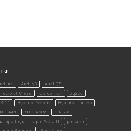
етки
udi A4
Audi q3
Audi Q5
hevrolet Cruze
Citroen C4
dq200
DSG7
Hyundai Solaris
Hyundai Tucson
ia Ceed
Kia Cerato
Kia Rio
ia Sportage
Opel Astra H
popcorn
enault Sandero
Seat Leon