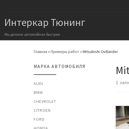
Перейти к содержимому
Интеркар Тюнинг
Мы делаем автомобили быстрее
Главная
»
Примеры работ
»
Mitsubishi Outlander
Mi
МАРКА АВТОМОБИЛЯ
1 зап
AUDI
BMW
CHEVROLET
CITROEN
Авт
FORD
с мо
1390
HONDA