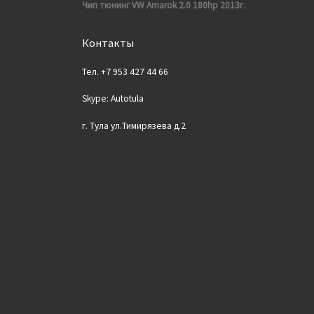
Чип тюнинг VW Amarok 2.0 180hp 2013г.
Контакты
Тел. +7 953 427 44 66
Skype: Autotula
г. Тула ул.Тимирязева д.2