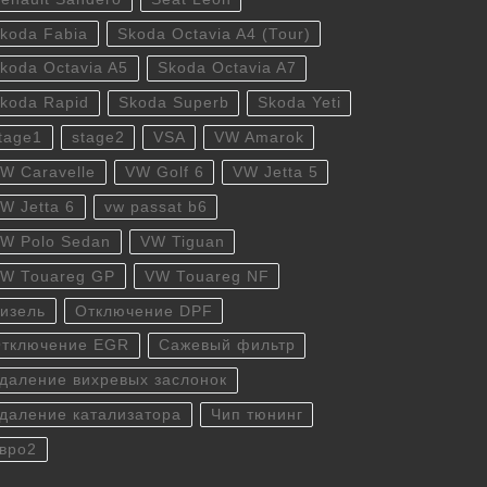
koda Fabia
Skoda Octavia A4 (Tour)
koda Octavia A5
Skoda Octavia A7
koda Rapid
Skoda Superb
Skoda Yeti
tage1
stage2
VSA
VW Amarok
W Caravelle
VW Golf 6
VW Jetta 5
W Jetta 6
vw passat b6
W Polo Sedan
VW Tiguan
W Touareg GP
VW Touareg NF
изель
Отключение DPF
тключение EGR
Сажевый фильтр
даление вихревых заслонок
даление катализатора
Чип тюнинг
вро2