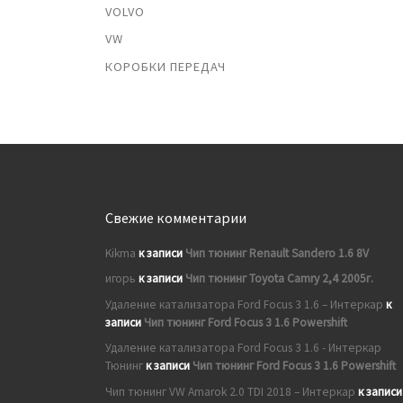
VOLVO
VW
КОРОБКИ ПЕРЕДАЧ
Свежие комментарии
Kikma
к записи
Чип тюнинг Renault Sandero 1.6 8V
игорь
к записи
Чип тюнинг Toyota Camry 2,4 2005г.
Удаление катализатора Ford Focus 3 1.6 – Интеркар
к
записи
Чип тюнинг Ford Focus 3 1.6 Powershift
Удаление катализатора Ford Focus 3 1.6 - Интеркар
Тюнинг
к записи
Чип тюнинг Ford Focus 3 1.6 Powershift
Чип тюнинг VW Amarok 2.0 TDI 2018 – Интеркар
к записи