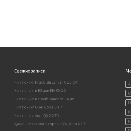
Свежие записи
М
Чип тюнинг Mitsubishi Lancer X 2.0 CVT
A
Чип тюнинг и E2 для KIA K5 2.0
C
Чип тюнинг Renault Sandero 1.6 8V
Чип тюнинг Opel Corsa D 1.4
K
Чип тюнинг Audi Q3 2.0 Tdi
K
Удаление катализатора на VW Jetta 6 1.6
R