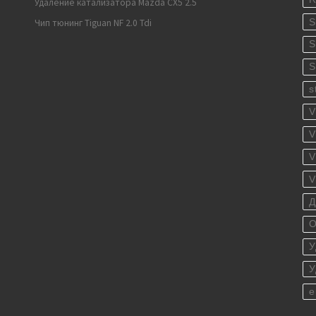
Удаление катализатора Mazda CX5 2.5
S
Чип тюнинг Tiguan NF 2.0 Tdi
S
S
s
V
V
V
V
Д
О
У
У
е