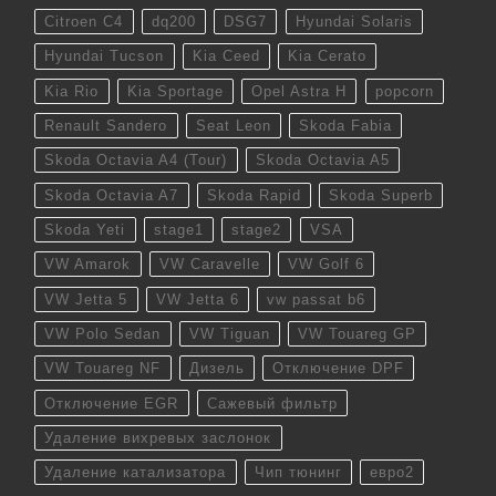
Citroen C4
dq200
DSG7
Hyundai Solaris
Hyundai Tucson
Kia Ceed
Kia Cerato
Kia Rio
Kia Sportage
Opel Astra H
popcorn
Renault Sandero
Seat Leon
Skoda Fabia
Skoda Octavia A4 (Tour)
Skoda Octavia A5
Skoda Octavia A7
Skoda Rapid
Skoda Superb
Skoda Yeti
stage1
stage2
VSA
VW Amarok
VW Caravelle
VW Golf 6
VW Jetta 5
VW Jetta 6
vw passat b6
VW Polo Sedan
VW Tiguan
VW Touareg GP
VW Touareg NF
Дизель
Отключение DPF
Отключение EGR
Сажевый фильтр
Удаление вихревых заслонок
Удаление катализатора
Чип тюнинг
евро2