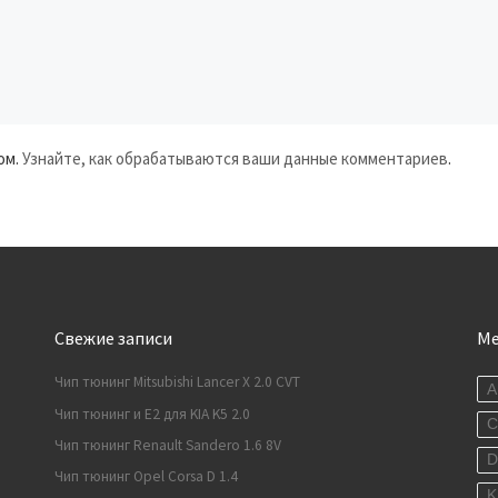
ом.
Узнайте, как обрабатываются ваши данные комментариев
.
Свежие записи
М
Чип тюнинг Mitsubishi Lancer X 2.0 CVT
A
Чип тюнинг и E2 для KIA K5 2.0
C
Чип тюнинг Renault Sandero 1.6 8V
Чип тюнинг Opel Corsa D 1.4
K