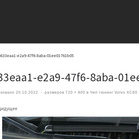
6633eaa1-e2a9-47f6-8aba-01ee01761b05
33eaa1-e2a9-47f6-8aba-01e
иковано
20.10.2022
-
размеров
720 × 900
в
Чип тюнинг Volvo XC60 
вигация по изображениям
дидущее