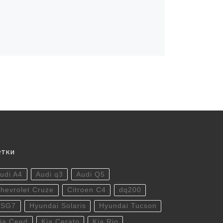
етки
udi A4
Audi q3
Audi Q5
hevrolet Cruze
Citroen C4
dq200
DSG7
Hyundai Solaris
Hyundai Tucson
ia Ceed
Kia Cerato
Kia Rio