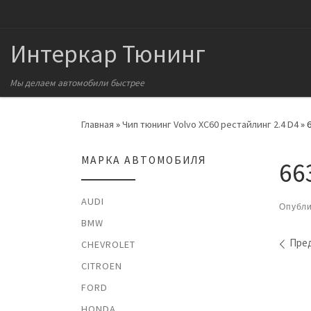
Перейти к содержимому
Интеркар Тюнинг
Мы делаем автомобили быстрее
Главная
»
Чип тюнинг Volvo XC60 рестайлинг 2.4 D4
»
МАРКА АВТОМОБИЛЯ
66
AUDI
Опубл
BMW
На
Пре
CHEVROLET
CITROEN
FORD
HONDA