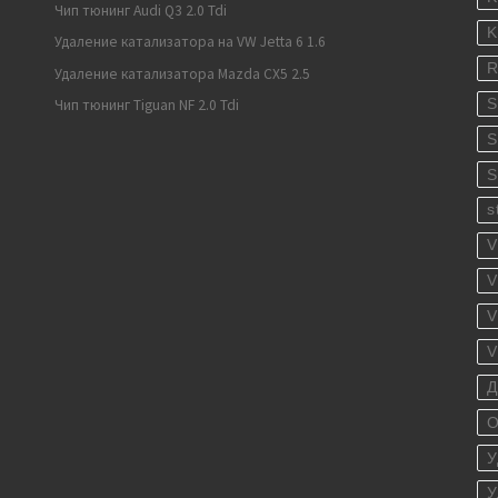
Чип тюнинг Audi Q3 2.0 Tdi
K
Удаление катализатора на VW Jetta 6 1.6
R
Удаление катализатора Mazda CX5 2.5
S
Чип тюнинг Tiguan NF 2.0 Tdi
S
S
s
V
V
V
V
Д
О
У
У