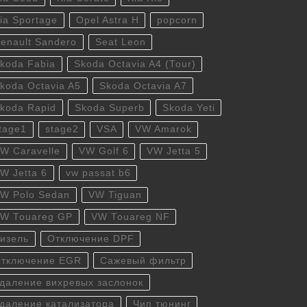
ia Sportage
Opel Astra H
popcorn
enault Sandero
Seat Leon
koda Fabia
Skoda Octavia A4 (Tour)
koda Octavia A5
Skoda Octavia A7
koda Rapid
Skoda Superb
Skoda Yeti
tage1
stage2
VSA
VW Amarok
W Caravelle
VW Golf 6
VW Jetta 5
W Jetta 6
vw passat b6
W Polo Sedan
VW Tiguan
W Touareg GP
VW Touareg NF
изель
Отключение DPF
тключение EGR
Сажевый фильтр
даление вихревых заслонок
даление катализатора
Чип тюнинг