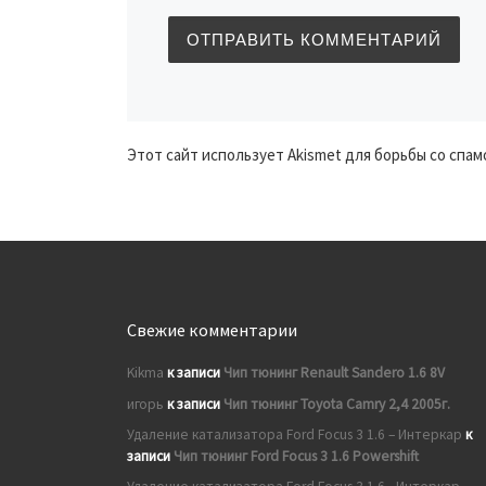
Этот сайт использует Akismet для борьбы со спам
Свежие комментарии
Kikma
к записи
Чип тюнинг Renault Sandero 1.6 8V
игорь
к записи
Чип тюнинг Toyota Camry 2,4 2005г.
Удаление катализатора Ford Focus 3 1.6 – Интеркар
к
записи
Чип тюнинг Ford Focus 3 1.6 Powershift