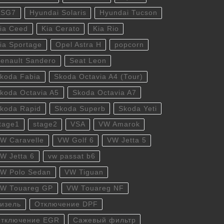
DSG7
Hyundai Solaris
Hyundai Tucson
ia Ceed
Kia Cerato
Kia Rio
ia Sportage
Opel Astra H
popcorn
enault Sandero
Seat Leon
koda Fabia
Skoda Octavia A4 (Tour)
koda Octavia A5
Skoda Octavia A7
koda Rapid
Skoda Superb
Skoda Yeti
tage1
stage2
VSA
VW Amarok
W Caravelle
VW Golf 6
VW Jetta 5
W Jetta 6
vw passat b6
W Polo Sedan
VW Tiguan
W Touareg GP
VW Touareg NF
изель
Отключение DPF
тключение EGR
Сажевый фильтр