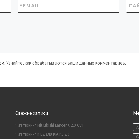
*
EMAIL
СА
ом.
Узнайте, как обрабатываются ваши данные комментариев
.
Свежие записи
М
Чип тюнинг Mitsubishi Lancer X 2.0 CVT
A
Чип тюнинг и E2 для KIA K5 2.0
C