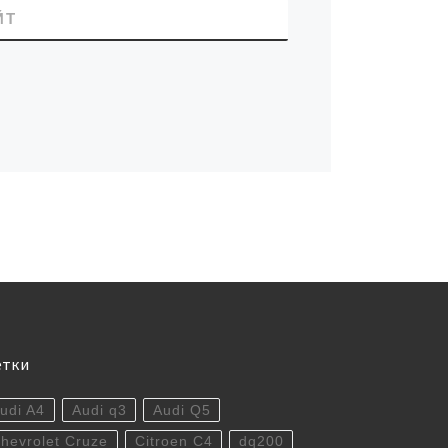
ЙТ
етки
udi A4
Audi q3
Audi Q5
hevrolet Cruze
Citroen C4
dq200