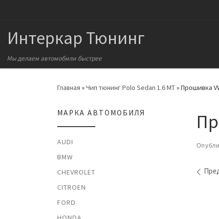
Перейти к содержимому
Интеркар Тюнинг
Мы делаем автомобили быстрее
Главная
»
Чип тюнинг Polo Sedan 1.6 MT
»
Прошивка VW
МАРКА АВТОМОБИЛЯ
Пр
AUDI
Опубл
BMW
На
Пре
CHEVROLET
CITROEN
FORD
HONDA