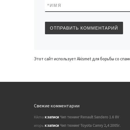
*
ИМЯ
Этот сайт использует Akismet для борьбы со спам
Свежие комментарии
Kikma
к записи
Чип тюнинг Renault Sandero 1.6 8V
игорь
к записи
Чип тюнинг Toyota Camry 2,4 2005г.