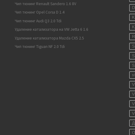
Чип тюнинг Renault Sandero 1.6 8V
Чип тюнинг Opel Corsa D 1.4
K
Чип тюнинг Audi Q3 2.0 Tdi
K
Удаление катализатора на VW Jetta 6 1.6
R
Удаление катализатора Mazda CX5 2.5
S
Чип тюнинг Tiguan NF 2.0 Tdi
S
S
s
V
V
V
V
Д
О