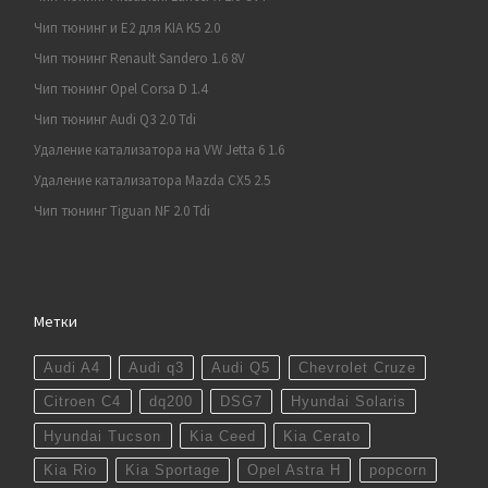
Чип тюнинг и E2 для KIA K5 2.0
Чип тюнинг Renault Sandero 1.6 8V
Чип тюнинг Opel Corsa D 1.4
Чип тюнинг Audi Q3 2.0 Tdi
Удаление катализатора на VW Jetta 6 1.6
Удаление катализатора Mazda CX5 2.5
Чип тюнинг Tiguan NF 2.0 Tdi
Метки
Audi A4
Audi q3
Audi Q5
Chevrolet Cruze
Citroen C4
dq200
DSG7
Hyundai Solaris
Hyundai Tucson
Kia Ceed
Kia Cerato
Kia Rio
Kia Sportage
Opel Astra H
popcorn