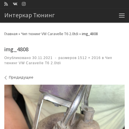
Перейти к содержимому
Интеркар Тюнинг
Ме
Главная
»
Чип тюнинг VW Caravelle T6 2.0tdi
»
img_4808
img_4808
Опубликовано
30.11.2021
-
размеров
1512 × 2016
в
Чип
тюнинг VW Caravelle T6 2.0tdi
Навигация по изображениям
Предидущее