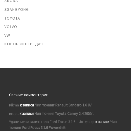
SKODA
SSANGYONG
TOYOTA
VOLVO
VW
КОРОБКИ ПЕРЕДАЧ
Свежие комментарии
Kikma
к записи
Чип тюнинг Renault Sandero 1.6 8V
игорь
к записи
Чип тюнинг Toyota Camry 2,4 2005г.
Удаление катализатора Ford Focus 3 1.6 – Интеркар
к записи
Чип
тюнинг Ford Focus 3 1.6 Powershift