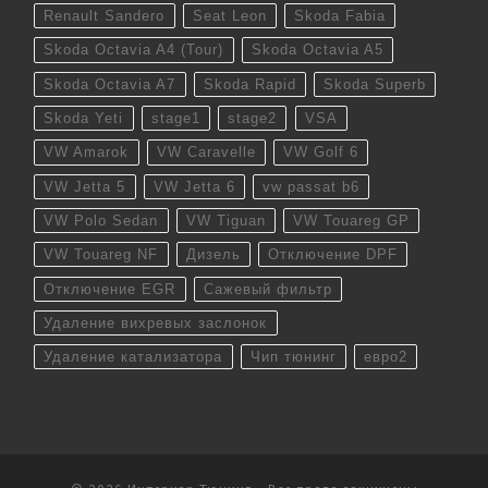
Renault Sandero
Seat Leon
Skoda Fabia
Skoda Octavia A4 (Tour)
Skoda Octavia A5
Skoda Octavia A7
Skoda Rapid
Skoda Superb
Skoda Yeti
stage1
stage2
VSA
VW Amarok
VW Caravelle
VW Golf 6
VW Jetta 5
VW Jetta 6
vw passat b6
VW Polo Sedan
VW Tiguan
VW Touareg GP
VW Touareg NF
Дизель
Отключение DPF
Отключение EGR
Сажевый фильтр
Удаление вихревых заслонок
Удаление катализатора
Чип тюнинг
евро2