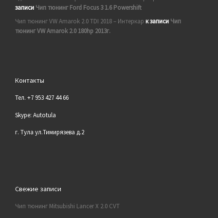
записи
Чип тюнинг Ford Focus 3 1.6 Powershift
Чип тюнинг VW Amarok 2.0 TDI 2018 – Интеркар
к записи
Чип
тюнинг VW Amarok 2.0 180hp 2013г.
Контакты
Тел. +7 953 427 44 66
Skype: Autotula
г. Тула ул.Тимирязева д.2
Свежие записи
Чип тюнинг Mitsubishi Lancer X 2.0 CVT