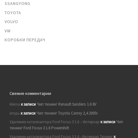
SSANGYONG
TOYOTA
VOLVO
VW
КОРОБКИ ПЕРЕДАЧ
Свежие комментарии
Kikma
к записи
Чип тюнинг Renault Sandero 1.6 8V
игорь
к записи
Чип тюнинг Toyota Camry 2,4 2005г.
Удаление катализатора Ford Focus 3 1.6 – Интеркар
к записи
Чип
тюнинг Ford Focus 3 1.6 Powershift
Удаление катализатора Ford Focus 3 1.6 - Интеркар Тюнинг
к