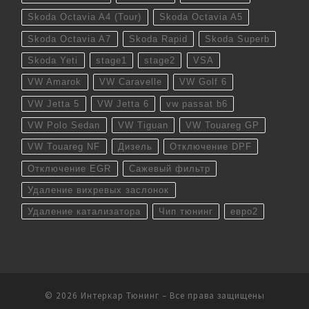
Skoda Octavia A4 (Tour)
Skoda Octavia A5
Skoda Octavia A7
Skoda Rapid
Skoda Superb
Skoda Yeti
stage1
stage2
VSA
VW Amarok
VW Caravelle
VW Golf 6
VW Jetta 5
VW Jetta 6
vw passat b6
VW Polo Sedan
VW Tiguan
VW Touareg GP
VW Touareg NF
Дизель
Отключение DPF
Отключение EGR
Сажевый фильтр
Удаление вихревых заслонок
Удаление катализатора
Чип тюнинг
евро2
© 2026
Интеркар Тюнинг
– Все права защищены