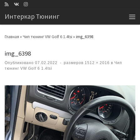
Перейти к содержимому
Интеркар Тюнинг
Ме
Главная
»
Чип тюнинг VW Golf 6 1.4tsi
»
img_6398
img_6398
Опубликовано
07.02.2022
-
размеров
1512 × 2016
в
Чип
тюнинг VW Golf 6 1.4tsi
Навигация по изображениям