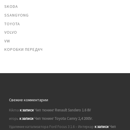
SKODA
SSANGYONG
TOYOTA
VOLVO
VW
КОРОБКИ ПЕРЕДАЧ
Свежие комментарии
Kikma
к записи
Чип тюнинг Renault Sandero 1.6 8V
игорь
к записи
Чип тюнинг Toyota Camry 2,4 2005г.
Удаление катализатора Ford Focus 3 1.6 – Интеркар
к записи
Чип