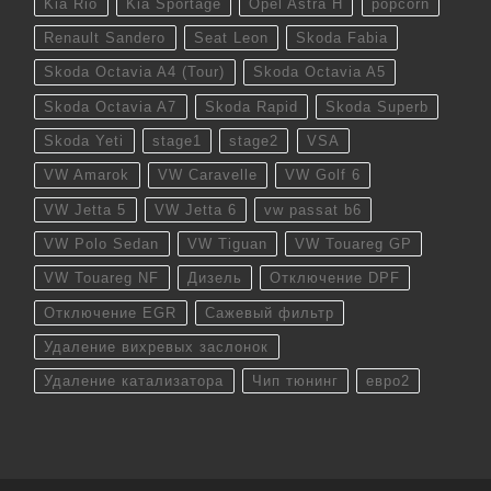
Kia Rio
Kia Sportage
Opel Astra H
popcorn
Renault Sandero
Seat Leon
Skoda Fabia
Skoda Octavia A4 (Tour)
Skoda Octavia A5
Skoda Octavia A7
Skoda Rapid
Skoda Superb
Skoda Yeti
stage1
stage2
VSA
VW Amarok
VW Caravelle
VW Golf 6
VW Jetta 5
VW Jetta 6
vw passat b6
VW Polo Sedan
VW Tiguan
VW Touareg GP
VW Touareg NF
Дизель
Отключение DPF
Отключение EGR
Сажевый фильтр
Удаление вихревых заслонок
Удаление катализатора
Чип тюнинг
евро2