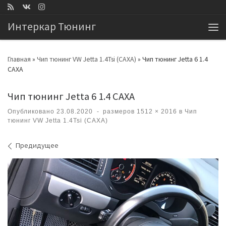
Перейти к содержимому
Интеркар Тюнинг
Ме
Главная
»
Чип тюнинг VW Jetta 1.4Tsi (CAXA)
»
Чип тюнинг Jetta 6 1.4
CAXA
Чип тюнинг Jetta 6 1.4 CAXA
Опубликовано
23.08.2020
-
размеров
1512 × 2016
в
Чип
тюнинг VW Jetta 1.4Tsi (CAXA)
Навигация по изображениям
Предидущее