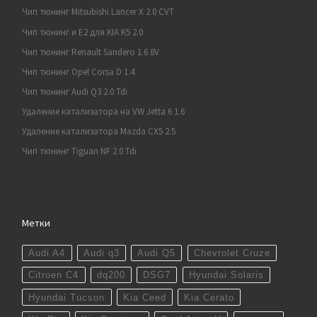
Чип тюнинг Mitsubishi Lancer X 2.0 CVT
Чип тюнинг и E2 для KIA K5 2.0
Чип тюнинг Renault Sandero 1.6 8V
Чип тюнинг Opel Corsa D 1.4
Чип тюнинг Audi Q3 2.0 Tdi
Удаление катализатора на VW Jetta 6 1.6
Удаление катализатора Mazda CX5 2.5
Чип тюнинг Tiguan NF 2.0 Tdi
Метки
Audi A4
Audi q3
Audi Q5
Chevrolet Cruze
Citroen C4
dq200
DSG7
Hyundai Solaris
Hyundai Tucson
Kia Ceed
Kia Cerato