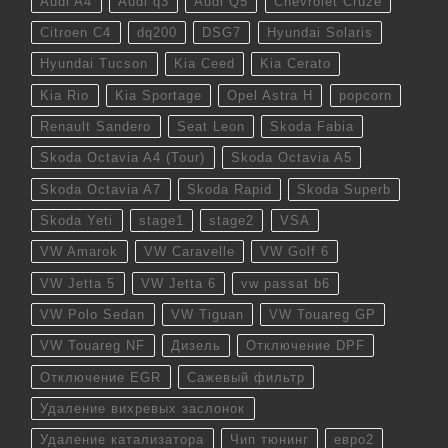
Audi A4
Audi q3
Audi Q5
Chevrolet Cruze
Citroen C4
dq200
DSG7
Hyundai Solaris
Hyundai Tucson
Kia Ceed
Kia Cerato
Kia Rio
Kia Sportage
Opel Astra H
popcorn
Renault Sandero
Seat Leon
Skoda Fabia
Skoda Octavia A4 (Tour)
Skoda Octavia A5
Skoda Octavia A7
Skoda Rapid
Skoda Superb
Skoda Yeti
stage1
stage2
VSA
VW Amarok
VW Caravelle
VW Golf 6
VW Jetta 5
VW Jetta 6
vw passat b6
VW Polo Sedan
VW Tiguan
VW Touareg GP
VW Touareg NF
Дизель
Отключение DPF
Отключение EGR
Сажевый фильтр
Удаление вихревых заслонок
Удаление катализатора
Чип тюнинг
евро2