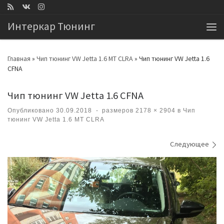
Перейти к содержимому
Интеркар Тюнинг
Ме
Главная
»
Чип тюнинг VW Jetta 1.6 MT СLRA
»
Чип тюнинг VW Jetta 1.6
CFNA
Чип тюнинг VW Jetta 1.6 CFNA
Опубликовано
30.09.2018
-
размеров
2178 × 2904
в
Чип
тюнинг VW Jetta 1.6 MT СLRA
Навигация по изображениям
Следующее