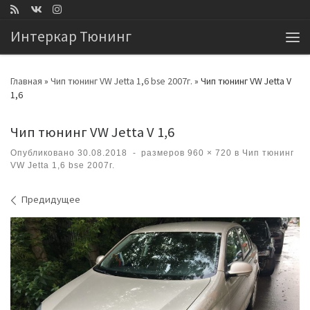
Перейти к содержимому
Интеркар Тюнинг
Ме
Главная
»
Чип тюнинг VW Jetta 1,6 bse 2007г.
»
Чип тюнинг VW Jetta V
1,6
Чип тюнинг VW Jetta V 1,6
Опубликовано
30.08.2018
-
размеров
960 × 720
в
Чип тюнинг
VW Jetta 1,6 bse 2007г.
Навигация по изображениям
Предидущее