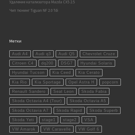
Удаление катализатора Mazda CX5 2.5
Чип тюнинг Tiguan NF 2.0 Tdi
Метки
Audi A4
Audi q3
Audi Q5
Chevrolet Cruze
Citroen C4
dq200
DSG7
Hyundai Solaris
Hyundai Tucson
Kia Ceed
Kia Cerato
Kia Rio
Kia Sportage
Opel Astra H
popcorn
Renault Sandero
Seat Leon
Skoda Fabia
Skoda Octavia A4 (Tour)
Skoda Octavia A5
Skoda Octavia A7
Skoda Rapid
Skoda Superb
Skoda Yeti
stage1
stage2
VSA
VW Amarok
VW Caravelle
VW Golf 6