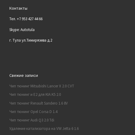
Контакты
Тел. +7 953 427 44 66
Skype: Autotula
г. Тула ул.Тимирязева д.2
Свежие записи
Чип тюнинг Mitsubishi Lancer X 2.0 CVT
Чип тюнинг и E2 для KIA K5 2.0
Чип тюнинг Renault Sandero 1.6 8V
Чип тюнинг Opel Corsa D 1.4
Чип тюнинг Audi Q3 2.0 Tdi
Удаление катализатора на VW Jetta 6 1.6