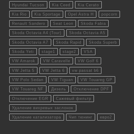
Hyundai Tucson
Kia Ceed
Kia Cerato
Kia Rio
Kia Sportage
Opel Astra H
popcorn
Renault Sandero
Seat Leon
Skoda Fabia
Skoda Octavia A4 (Tour)
Skoda Octavia A5
Skoda Octavia A7
Skoda Rapid
Skoda Superb
Skoda Yeti
stage1
stage2
VSA
VW Amarok
VW Caravelle
VW Golf 6
VW Jetta 5
VW Jetta 6
vw passat b6
VW Polo Sedan
VW Tiguan
VW Touareg GP
VW Touareg NF
Дизель
Отключение DPF
Отключение EGR
Сажевый фильтр
Удаление вихревых заслонок
Удаление катализатора
Чип тюнинг
евро2