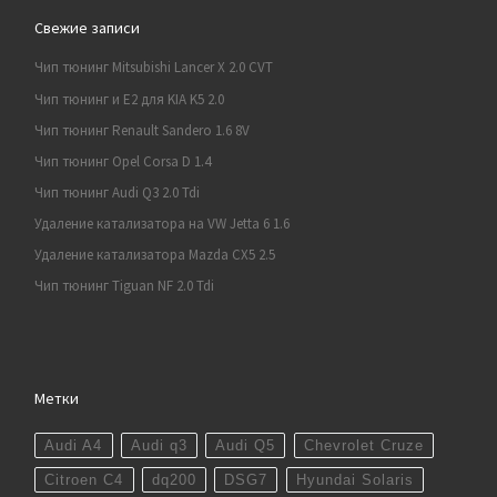
Свежие записи
Чип тюнинг Mitsubishi Lancer X 2.0 CVT
Чип тюнинг и E2 для KIA K5 2.0
Чип тюнинг Renault Sandero 1.6 8V
Чип тюнинг Opel Corsa D 1.4
Чип тюнинг Audi Q3 2.0 Tdi
Удаление катализатора на VW Jetta 6 1.6
Удаление катализатора Mazda CX5 2.5
Чип тюнинг Tiguan NF 2.0 Tdi
Метки
Audi A4
Audi q3
Audi Q5
Chevrolet Cruze
Citroen C4
dq200
DSG7
Hyundai Solaris