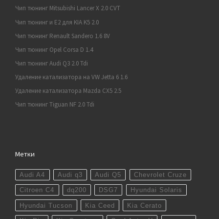
Чип тюнинг Mitsubishi Lancer X 2.0 CVT
Чип тюнинг и E2 для KIA K5 2.0
Чип тюнинг Renault Sandero 1.6 8V
Чип тюнинг Opel Corsa D 1.4
Чип тюнинг Audi Q3 2.0 Tdi
Удаление катализатора на VW Jetta 6 1.6
Удаление катализатора Mazda CX5 2.5
Чип тюнинг Tiguan NF 2.0 Tdi
Метки
Audi A4
Audi q3
Audi Q5
Chevrolet Cruze
Citroen C4
dq200
DSG7
Hyundai Solaris
Hyundai Tucson
Kia Ceed
Kia Cerato