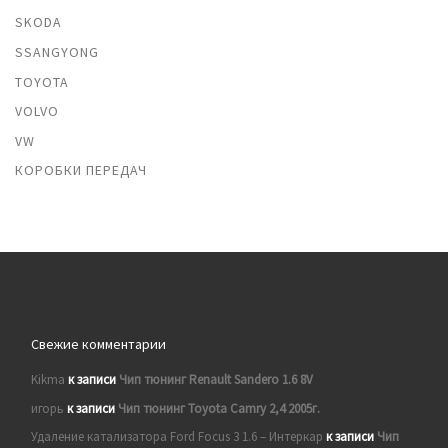
SKODA
SSANGYONG
TOYOTA
VOLVO
VW
КОРОБКИ ПЕРЕДАЧ
Свежие комментарии
Kikma
к записи
Чип тюнинг Renault Sandero 1.6 8V
игорь
к записи
Чип тюнинг Toyota Camry 2,4 2005г.
Удаление катализатора Ford Focus 3 1.6 – Интеркар
к записи
Чип