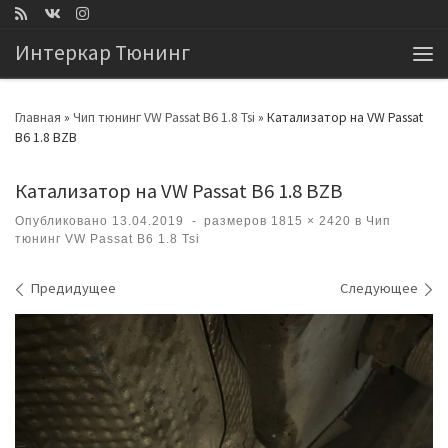
Перейти к содержимому
Интеркар Тюнинг
Ме
Главная
»
Чип тюнинг VW Passat B6 1.8 Tsi
»
Катализатор на VW Passat
B6 1.8 BZB
Катализатор на VW Passat B6 1.8 BZB
Опубликовано
13.04.2019
-
размеров
1815 × 2420
в
Чип
тюнинг VW Passat B6 1.8 Tsi
Навигация по изображениям
Предидущее
Следующее