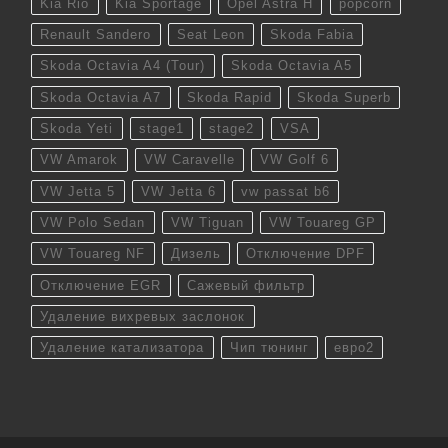
Kia Rio
Kia Sportage
Opel Astra H
popcorn
Renault Sandero
Seat Leon
Skoda Fabia
Skoda Octavia A4 (Tour)
Skoda Octavia A5
Skoda Octavia A7
Skoda Rapid
Skoda Superb
Skoda Yeti
stage1
stage2
VSA
VW Amarok
VW Caravelle
VW Golf 6
VW Jetta 5
VW Jetta 6
vw passat b6
VW Polo Sedan
VW Tiguan
VW Touareg GP
VW Touareg NF
Дизель
Отключение DPF
Отключение EGR
Сажевый фильтр
Удаление вихревых заслонок
Удаление катализатора
Чип тюнинг
евро2