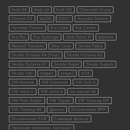
Audi A4
Audi q3
Audi Q5
Chevrolet Cruze
Citroen C4
dq200
DSG7
Hyundai Solaris
Hyundai Tucson
Kia Ceed
Kia Cerato
Kia Rio
Kia Sportage
Opel Astra H
popcorn
Renault Sandero
Seat Leon
Skoda Fabia
Skoda Octavia A4 (Tour)
Skoda Octavia A5
Skoda Octavia A7
Skoda Rapid
Skoda Superb
Skoda Yeti
stage1
stage2
VSA
VW Amarok
VW Caravelle
VW Golf 6
VW Jetta 5
VW Jetta 6
vw passat b6
VW Polo Sedan
VW Tiguan
VW Touareg GP
VW Touareg NF
Дизель
Отключение DPF
Отключение EGR
Сажевый фильтр
Удаление вихревых заслонок