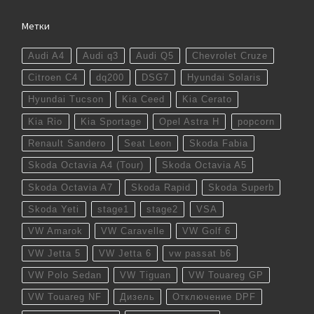
Метки
Audi A4
Audi q3
Audi Q5
Chevrolet Cruze
Citroen C4
dq200
DSG7
Hyundai Solaris
Hyundai Tucson
Kia Ceed
Kia Cerato
Kia Rio
Kia Sportage
Opel Astra H
popcorn
Renault Sandero
Seat Leon
Skoda Fabia
Skoda Octavia A4 (Tour)
Skoda Octavia A5
Skoda Octavia A7
Skoda Rapid
Skoda Superb
Skoda Yeti
stage1
stage2
VSA
VW Amarok
VW Caravelle
VW Golf 6
VW Jetta 5
VW Jetta 6
vw passat b6
VW Polo Sedan
VW Tiguan
VW Touareg GP
VW Touareg NF
Дизель
Отключение DPF