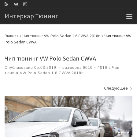
Перейти к содержимому
Интеркар Тюнинг
Ме
Главная
»
Чип тюнинг VW Polo Sedan 1.6 CWVA 2018г.
»
Чип тюнинг VW
Polo Sedan CWVA
Чип тюнинг VW Polo Sedan CWVA
Опубликовано
05.03.2019
-
размеров
6016 × 4016
в
Чип
тюнинг VW Polo Sedan 1.6 CWVA 2018г.
Навигация по изображениям
Следующее