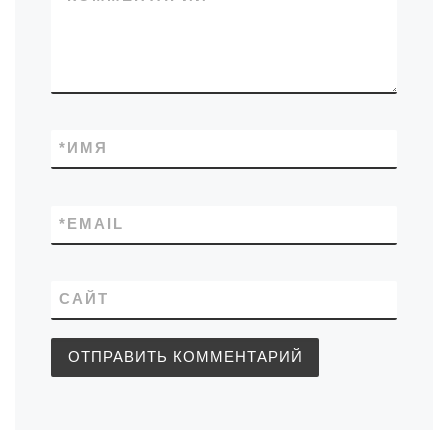
*
ИМЯ
*
EMAIL
САЙТ