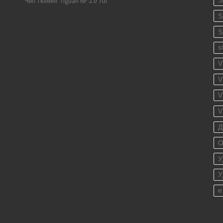
S
Чип тюнинг Tiguan NF 2.0 Tdi
S
S
s
V
V
V
V
Д
О
У
У
е