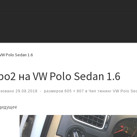
VW Polo Sedan 1.6
ро2 на VW Polo Sedan 1.6
иковано
29.08.2018
-
размеров
605 × 807
в
Чип тюнинг VW Polo Sed
вигация по изображениям
дидущее