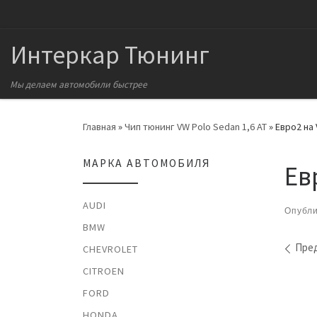
Перейти к содержимому
Интеркар Тюнинг
Мы делаем автомобили быстрее
Главная
»
Чип тюнинг VW Polo Sedan 1,6 AT
»
Евро2 на 
МАРКА АВТОМОБИЛЯ
Ев
AUDI
Опубл
BMW
На
Пре
CHEVROLET
CITROEN
FORD
HONDA