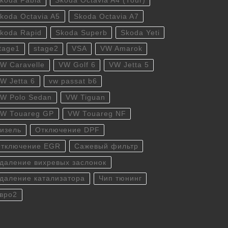
koda Fabia
Skoda Octavia A4 (Tour)
koda Octavia A5
Skoda Octavia A7
koda Rapid
Skoda Superb
Skoda Yeti
tage1
stage2
VSA
VW Amarok
W Caravelle
VW Golf 6
VW Jetta 5
W Jetta 6
vw passat b6
W Polo Sedan
VW Tiguan
W Touareg GP
VW Touareg NF
изель
Отключение DPF
тключение EGR
Сажевый фильтр
даление вихревых заслонок
даление катализатора
Чип тюнинг
вро2