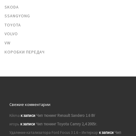
SKODA
SSANGYONG
TOYOTA
VOLVO
VW
КОРОБКИ ПЕРЕДАЧ
Свежие комментарии
Kikma
к записи
Чип тюнинг Renault Sandero 1.6 8V
игорь
к записи
Чип тюнинг Toyota Camry 2,4 2005г.
Удаление катализатора Ford Focus 3 1.6 – Интеркар
к записи
Чип