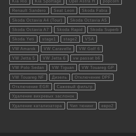
Kia Rio
Kia Sportage
Opel Astra H
popcorn
Renault Sandero
Seat Leon
Skoda Fabia
Skoda Octavia A4 (Tour)
Skoda Octavia A5
Skoda Octavia A7
Skoda Rapid
Skoda Superb
Skoda Yeti
stage1
stage2
VSA
VW Amarok
VW Caravelle
VW Golf 6
VW Jetta 5
VW Jetta 6
vw passat b6
VW Polo Sedan
VW Tiguan
VW Touareg GP
VW Touareg NF
Дизель
Отключение DPF
Отключение EGR
Сажевый фильтр
Удаление вихревых заслонок
Удаление катализатора
Чип тюнинг
евро2