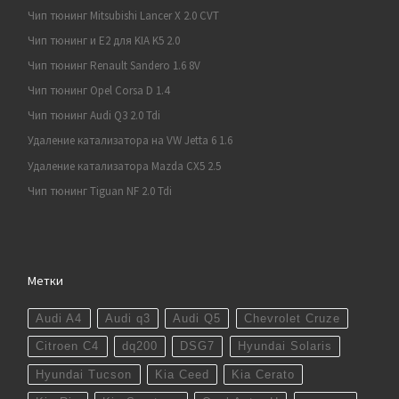
Чип тюнинг Mitsubishi Lancer X 2.0 CVT
Чип тюнинг и E2 для KIA K5 2.0
Чип тюнинг Renault Sandero 1.6 8V
Чип тюнинг Opel Corsa D 1.4
Чип тюнинг Audi Q3 2.0 Tdi
Удаление катализатора на VW Jetta 6 1.6
Удаление катализатора Mazda CX5 2.5
Чип тюнинг Tiguan NF 2.0 Tdi
Метки
Audi A4
Audi q3
Audi Q5
Chevrolet Cruze
Citroen C4
dq200
DSG7
Hyundai Solaris
Hyundai Tucson
Kia Ceed
Kia Cerato