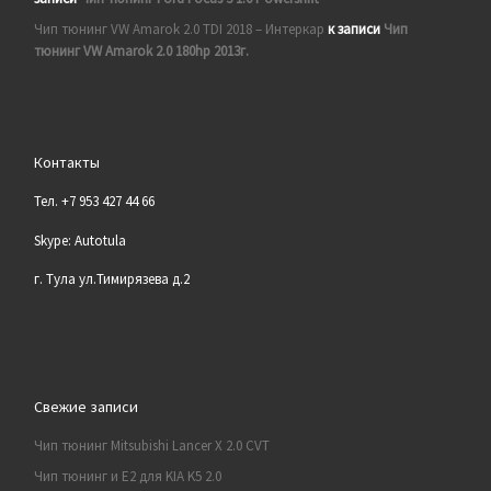
Чип тюнинг VW Amarok 2.0 TDI 2018 – Интеркар
к записи
Чип
тюнинг VW Amarok 2.0 180hp 2013г.
Контакты
Тел. +7 953 427 44 66
Skype: Autotula
г. Тула ул.Тимирязева д.2
Свежие записи
Чип тюнинг Mitsubishi Lancer X 2.0 CVT
Чип тюнинг и E2 для KIA K5 2.0