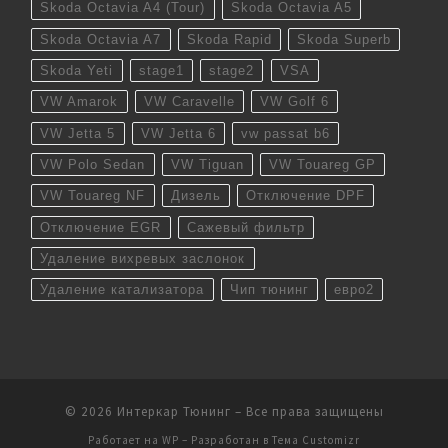
Skoda Octavia A4 (Tour)
Skoda Octavia A5
Skoda Octavia A7
Skoda Rapid
Skoda Superb
Skoda Yeti
stage1
stage2
VSA
VW Amarok
VW Caravelle
VW Golf 6
VW Jetta 5
VW Jetta 6
vw passat b6
VW Polo Sedan
VW Tiguan
VW Touareg GP
VW Touareg NF
Дизель
Отключение DPF
Отключение EGR
Сажевый фильтр
Удаление вихревых заслонок
Удаление катализатора
Чип тюнинг
евро2
© 2026
Интеркар Тюнинг
– Все права защищены
Работает на
WP
– Разработан в
Тема Customizr