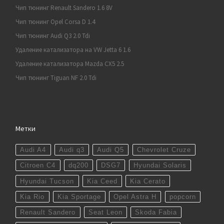
Чип тюнинг Renault Sandero 1.6 8V
Чип тюнинг Opel Corsa D 1.4
Чип тюнинг Audi Q3 2.0 Tdi
Удаление катализатора на VW Jetta 6 1.6
Удаление катализатора Mazda CX5 2.5
Чип тюнинг Tiguan NF 2.0 Tdi
Метки
Audi A4
Audi q3
Audi Q5
Chevrolet Cruze
Citroen C4
dq200
DSG7
Hyundai Solaris
Hyundai Tucson
Kia Ceed
Kia Cerato
Kia Rio
Kia Sportage
Opel Astra H
popcorn
Renault Sandero
Seat Leon
Skoda Fabia