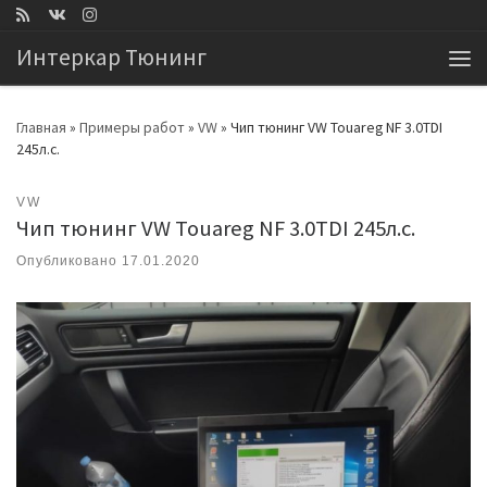
Перейти к содержимому
Интеркар Тюнинг
Ме
Главная
»
Примеры работ
»
VW
»
Чип тюнинг VW Touareg NF 3.0TDI
245л.с.
VW
Чип тюнинг VW Touareg NF 3.0TDI 245л.с.
Опубликовано
17.01.2020