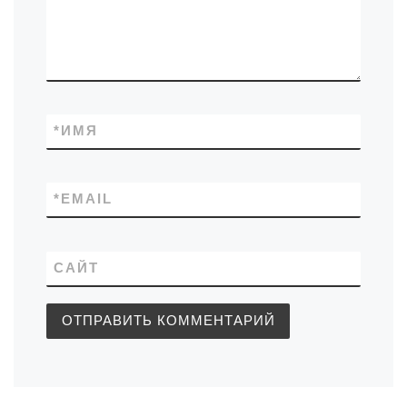
*
ИМЯ
*
EMAIL
САЙТ