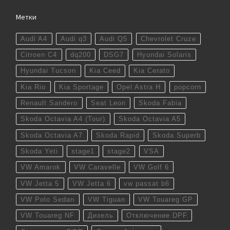
Метки
Audi A4
Audi q3
Audi Q5
Chevrolet Cruze
Citroen C4
dq200
DSG7
Hyundai Solaris
Hyundai Tucson
Kia Ceed
Kia Cerato
Kia Rio
Kia Sportage
Opel Astra H
popcorn
Renault Sandero
Seat Leon
Skoda Fabia
Skoda Octavia A4 (Tour)
Skoda Octavia A5
Skoda Octavia A7
Skoda Rapid
Skoda Superb
Skoda Yeti
stage1
stage2
VSA
VW Amarok
VW Caravelle
VW Golf 6
VW Jetta 5
VW Jetta 6
vw passat b6
VW Polo Sedan
VW Tiguan
VW Touareg GP
VW Touareg NF
Дизель
Отключение DPF