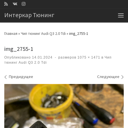
Перейти к содержимому
Интеркар Тюнинг
Ме
Главная
»
Чип тюнинг Audi Q3 2.0 Tdi
»
img_2755-1
img_2755-1
Опубликовано
14.01.2024
-
размеров
1075 × 1471
в
Чип
тюнинг Audi Q3 2.0 Tdi
Навигация по изображениям
Предидущее
Следующее