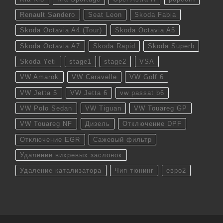
Renault Sandero
Seat Leon
Skoda Fabia
Skoda Octavia A4 (Tour)
Skoda Octavia A5
Skoda Octavia A7
Skoda Rapid
Skoda Superb
Skoda Yeti
stage1
stage2
VSA
VW Amarok
VW Caravelle
VW Golf 6
VW Jetta 5
VW Jetta 6
vw passat b6
VW Polo Sedan
VW Tiguan
VW Touareg GP
VW Touareg NF
Дизель
Отключение DPF
Отключение EGR
Сажевый фильтр
Удаление вихревых заслонок
Удаление катализатора
Чип тюнинг
евро2