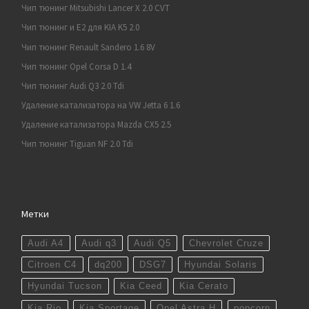
Чип тюнинг Mitsubishi Lancer X 2.0 CVT
Чип тюнинг и E2 для KIA K5 2.0
Чип тюнинг Renault Sandero 1.6 8V
Чип тюнинг Opel Corsa D 1.4
Чип тюнинг Audi Q3 2.0 Tdi
Удаление катализатора на VW Jetta 6 1.6
Удаление катализатора Mazda CX5 2.5
Чип тюнинг Tiguan NF 2.0 Tdi
Метки
Audi A4
Audi q3
Audi Q5
Chevrolet Cruze
Citroen C4
dq200
DSG7
Hyundai Solaris
Hyundai Tucson
Kia Ceed
Kia Cerato
Kia Rio
Kia Sportage
Opel Astra H
popcorn