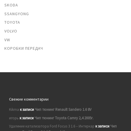
SKODA
SSANGYONG
TOYOTA
VOLVO
VW
КОРОБКИ ПЕРЕДАЧ
Свежие комментарии
Kikma
к записи
Чип тюнинг Renault Sandero 1.6 8V
игорь
к записи
Чип тюнинг Toyota Camry 2,4 2005г.
Удаление катализатора Ford Focus 3 1.6 – Интеркар
к записи
Чип