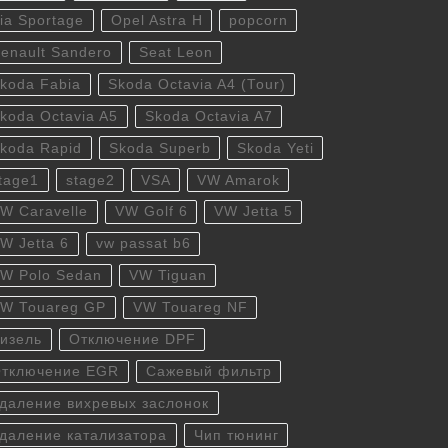
ia Sportage
Opel Astra H
popcorn
enault Sandero
Seat Leon
koda Fabia
Skoda Octavia A4 (Tour)
koda Octavia A5
Skoda Octavia A7
koda Rapid
Skoda Superb
Skoda Yeti
tage1
stage2
VSA
VW Amarok
W Caravelle
VW Golf 6
VW Jetta 5
W Jetta 6
vw passat b6
W Polo Sedan
VW Tiguan
W Touareg GP
VW Touareg NF
изель
Отключение DPF
тключение EGR
Сажевый фильтр
даление вихревых заслонок
даление катализатора
Чип тюнинг