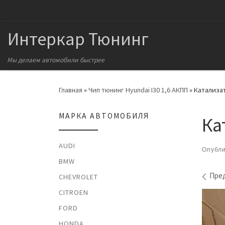
Перейти к содержимому
Интеркар Тюнинг
Мы делаем автомобили быстрее
Главная
»
Чип тюнинг Hyundai I30 1,6 АКПП
»
Катализат
МАРКА АВТОМОБИЛЯ
Ка
AUDI
Опубл
BMW
На
Пре
CHEVROLET
CITROEN
FORD
HONDA