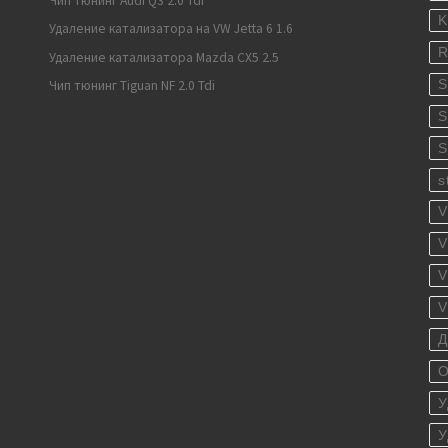
Чип тюнинг Audi Q3 2.0 Tdi
K
Удаление катализатора на VW Jetta 6 1.6
R
Удаление катализатора Mazda CX5 2.5
S
Чип тюнинг Tiguan NF 2.0 Tdi
S
S
s
V
V
V
V
Д
О
У
У