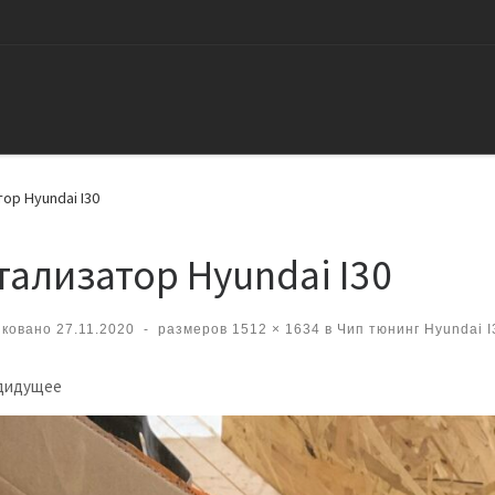
ор Hyundai I30
тализатор Hyundai I30
иковано
27.11.2020
-
размеров
1512 × 1634
в
Чип тюнинг Hyundai I
вигация по изображениям
дидущее