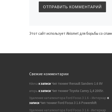
Этот сайт использует Akismet для борьбы со спам
Свежие комментарии
Kikma
к записи
Чип тюнинг Renault Sandero 1.6 8V
игорь
к записи
Чип тюнинг Toyota Camry 2,4 2005г.
Удаление катализатора Ford Focus 3 1.6 – Интеркар
к
записи
Чип тюнинг Ford Focus 3 1.6 Powershift
Удаление катализатора Ford Focus 3 1.6 - Интеркар