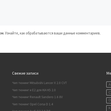
ом.
Узнайте, как обрабатываются ваши данные комментариев
.
Свежие записи
М
Чип тюнинг Mitsubishi Lancer X 2.0 CVT
A
Чип тюнинг и E2 для KIA K5 2.0
C
Чип тюнинг Renault Sandero 1.6 8V
Чип тюнинг Opel Corsa D 1.4
K