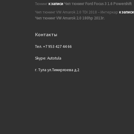
Тюнинг
к записи
Чип тюнинг Ford Focus 3 1.6 Powershift
Чип тюнинг VW Amarok 2.0 TDI 2018 – Интеркар
к записи
Чип тюнинг VW Amarok 2.0 180hp 2013г.
Контакты
Тел. +7 953 427 44 66
Skype: Autotula
г. Тула ул.Тимирязева д.2