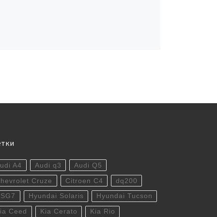
етки
udi A4
Audi q3
Audi Q5
hevrolet Cruze
Citroen C4
dq200
DSG7
Hyundai Solaris
Hyundai Tucson
ia Ceed
Kia Cerato
Kia Rio