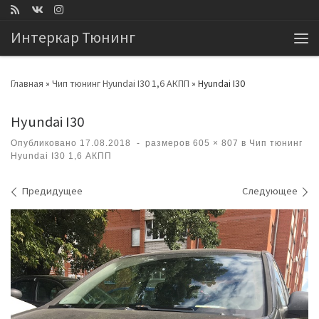
Перейти к содержимому
Интеркар Тюнинг
Ме
Главная
»
Чип тюнинг Hyundai I30 1,6 АКПП
»
Hyundai I30
Hyundai I30
Опубликовано
17.08.2018
-
размеров
605 × 807
в
Чип тюнинг
Hyundai I30 1,6 АКПП
Навигация по изображениям
Предидущее
Следующее