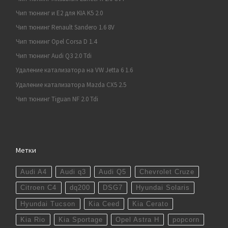
Чип тюнинг и E2 для KIA K5 2.0
Чип тюнинг Renault Sandero 1.6 8V
Чип тюнинг Opel Corsa D 1.4
Чип тюнинг Audi Q3 2.0 Tdi
Удаление катализатора на VW Jetta 6 1.6
Удаление катализатора Mazda CX5 2.5
Чип тюнинг Tiguan NF 2.0 Tdi
Метки
Audi A4
Audi q3
Audi Q5
Chevrolet Cruze
Citroen C4
dq200
DSG7
Hyundai Solaris
Hyundai Tucson
Kia Ceed
Kia Cerato
Kia Rio
Kia Sportage
Opel Astra H
popcorn