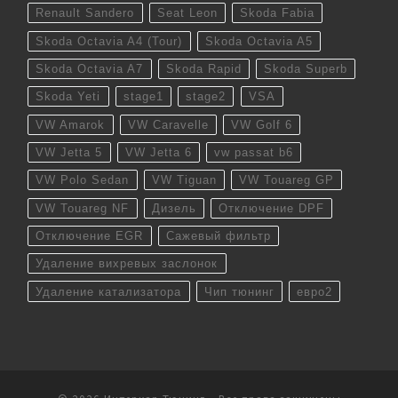
Renault Sandero
Seat Leon
Skoda Fabia
Skoda Octavia A4 (Tour)
Skoda Octavia A5
Skoda Octavia A7
Skoda Rapid
Skoda Superb
Skoda Yeti
stage1
stage2
VSA
VW Amarok
VW Caravelle
VW Golf 6
VW Jetta 5
VW Jetta 6
vw passat b6
VW Polo Sedan
VW Tiguan
VW Touareg GP
VW Touareg NF
Дизель
Отключение DPF
Отключение EGR
Сажевый фильтр
Удаление вихревых заслонок
Удаление катализатора
Чип тюнинг
евро2