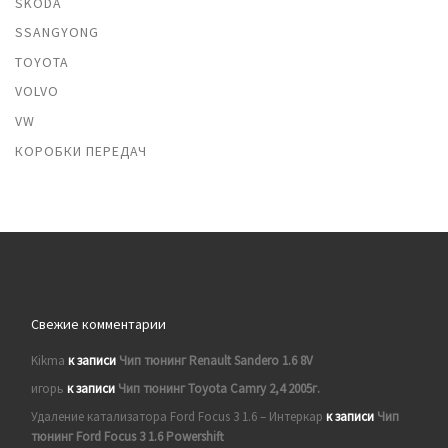
SKODA
SSANGYONG
TOYOTA
VOLVO
VW
КОРОБКИ ПЕРЕДАЧ
Свежие комментарии
Kikma
к записи
Чип тюнинг Renault Sandero 1.6 8V
игорь
к записи
Чип тюнинг Toyota Camry 2,4 2005г.
Удаление катализатора Ford Focus 3 1.6 – Интеркар
к записи
Чип
тюнинг Ford Focus 3 1.6 Powershift