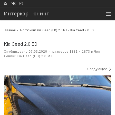
Перейти к содержимому
Интеркар Тюнинг
Ме
Главная
»
Чип тюнинг Kia Ceed (ED) 2.0 MT
»
Kia Ceed 2.0 ED
Kia Ceed 2.0 ED
Опубликовано
07.03.2020
-
размеров
1381 × 1873
в
Чип
тюнинг Kia Ceed (ED) 2.0 MT
Навигация по изображениям
Следующее