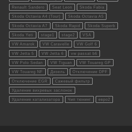
Renault Sandero
Seat Leon
Skoda Fabia
Skoda Octavia A4 (Tour)
Skoda Octavia A5
Skoda Octavia A7
Skoda Rapid
Skoda Superb
Skoda Yeti
stage1
stage2
VSA
VW Amarok
VW Caravelle
VW Golf 6
VW Jetta 5
VW Jetta 6
vw passat b6
VW Polo Sedan
VW Tiguan
VW Touareg GP
VW Touareg NF
Дизель
Отключение DPF
Отключение EGR
Сажевый фильтр
Удаление вихревых заслонок
Удаление катализатора
Чип тюнинг
евро2