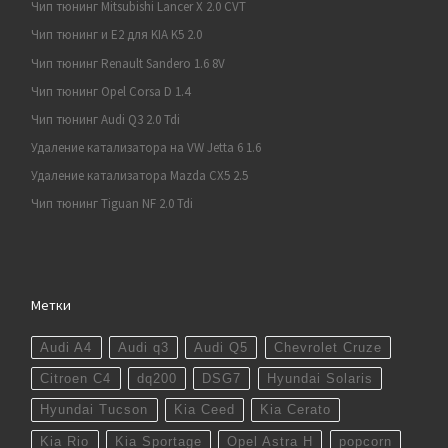
Чип тюнинг Mitsubishi Lancer X 2.0 CVT
Чип тюнинг и E2 для KIA K5 2.0
Чип тюнинг Renault Sandero 1.6 8V
Чип тюнинг Opel Corsa D 1.4
Чип тюнинг Audi Q3 2.0 Tdi
Удаление катализатора на VW Jetta 6 1.6
Удаление катализатора Mazda CX5 2.5
Чип тюнинг Tiguan NF 2.0 Tdi
Метки
Audi A4
Audi q3
Audi Q5
Chevrolet Cruze
Citroen C4
dq200
DSG7
Hyundai Solaris
Hyundai Tucson
Kia Ceed
Kia Cerato
Kia Rio
Kia Sportage
Opel Astra H
popcorn