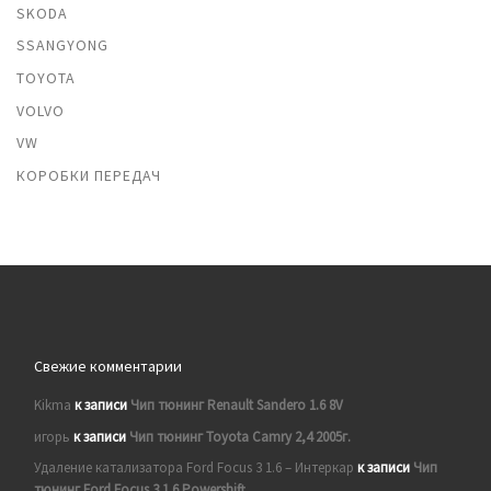
SKODA
SSANGYONG
TOYOTA
VOLVO
VW
КОРОБКИ ПЕРЕДАЧ
Свежие комментарии
Kikma
к записи
Чип тюнинг Renault Sandero 1.6 8V
игорь
к записи
Чип тюнинг Toyota Camry 2,4 2005г.
Удаление катализатора Ford Focus 3 1.6 – Интеркар
к записи
Чип
тюнинг Ford Focus 3 1.6 Powershift