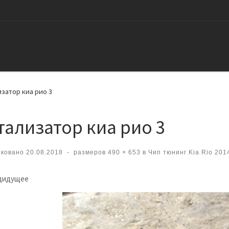
затор киа рио 3
тализатор киа рио 3
иковано
20.08.2018
-
размеров
490 × 653
в
Чип тюнинг Kia Rio 201
вигация по изображениям
дидущее