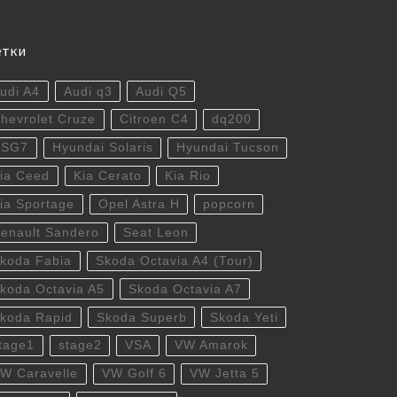
етки
udi A4
Audi q3
Audi Q5
hevrolet Cruze
Citroen C4
dq200
DSG7
Hyundai Solaris
Hyundai Tucson
ia Ceed
Kia Cerato
Kia Rio
ia Sportage
Opel Astra H
popcorn
enault Sandero
Seat Leon
koda Fabia
Skoda Octavia A4 (Tour)
koda Octavia A5
Skoda Octavia A7
koda Rapid
Skoda Superb
Skoda Yeti
tage1
stage2
VSA
VW Amarok
W Caravelle
VW Golf 6
VW Jetta 5