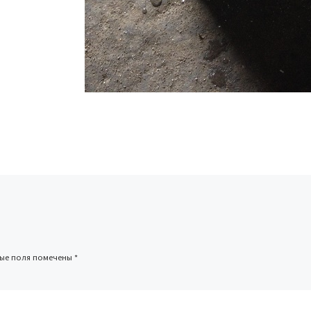
ные поля помечены
*