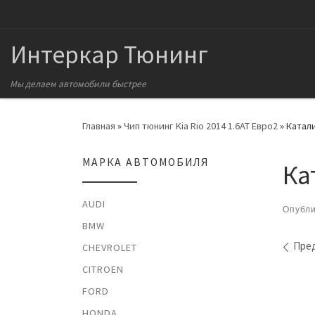
Перейти к содержимому
Интеркар Тюнинг
Мы делаем автомобили быстрее
Главная
»
Чип тюнинг Kia Rio 2014 1.6AT Евро2
»
Катали
МАРКА АВТОМОБИЛЯ
Ка
AUDI
Опубл
BMW
На
Пре
CHEVROLET
CITROEN
FORD
HONDA