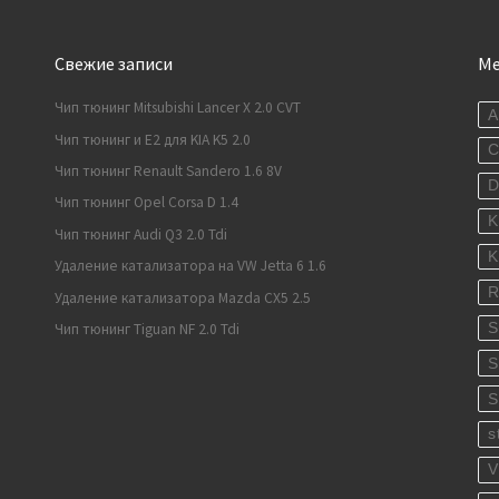
Свежие записи
М
Чип тюнинг Mitsubishi Lancer X 2.0 CVT
A
Чип тюнинг и E2 для KIA K5 2.0
C
Чип тюнинг Renault Sandero 1.6 8V
Чип тюнинг Opel Corsa D 1.4
K
Чип тюнинг Audi Q3 2.0 Tdi
K
Удаление катализатора на VW Jetta 6 1.6
R
Удаление катализатора Mazda CX5 2.5
S
Чип тюнинг Tiguan NF 2.0 Tdi
S
S
s
V