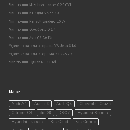
Чип тюнинг Mitsubishi Lancer X 2.0 CVT
Чип тюнинг и E2 для KIA K5 2.0
Чип тюнинг Renault Sandero 1.6 8V
Чип тюнинг Opel Corsa D 1.4
Чип тюнинг Audi Q3 2.0 Tdi
Удаление катализатора на VW Jetta 6 1.6
Удаление катализатора Mazda CX5 2.5
Чип тюнинг Tiguan NF 2.0 Tdi
Метки
Audi A4
Audi q3
Audi Q5
Chevrolet Cruze
Citroen C4
dq200
DSG7
Hyundai Solaris
Hyundai Tucson
Kia Ceed
Kia Cerato