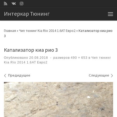
Перейти к содержимому
Интеркар Тюнинг
Ме
Главная
»
Чип тюнинг Kia Rio 2014 1.6AT Евро2
»
Катализатор киа рио
3
Катализатор киа рио 3
Опубликовано
20.08.2018
-
размеров
490 × 653
в
Чип тюнинг
Kia Rio 2014 1.6AT Евро2
Навигация по изображениям
Предидущее
Следующее