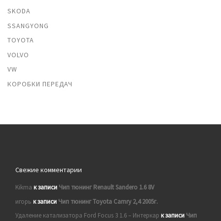
SKODA
SSANGYONG
TOYOTA
VOLVO
VW
КОРОБКИ ПЕРЕДАЧ
Свежие комментарии
Kikma
к записи
Чип тюнинг Renault Sandero 1.6 8V
игорь
к записи
Чип тюнинг Toyota Camry 2,4 2005г.
Удаление катализатора Ford Focus 3 1.6 – Интеркар
к записи
Чип