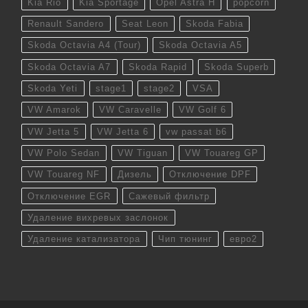
Kia Rio
Kia Sportage
Opel Astra H
popcorn
Renault Sandero
Seat Leon
Skoda Fabia
Skoda Octavia A4 (Tour)
Skoda Octavia A5
Skoda Octavia A7
Skoda Rapid
Skoda Superb
Skoda Yeti
stage1
stage2
VSA
VW Amarok
VW Caravelle
VW Golf 6
VW Jetta 5
VW Jetta 6
vw passat b6
VW Polo Sedan
VW Tiguan
VW Touareg GP
VW Touareg NF
Дизель
Отключение DPF
Отключение EGR
Сажевый фильтр
Удаление вихревых заслонок
Удаление катализатора
Чип тюнинг
евро2