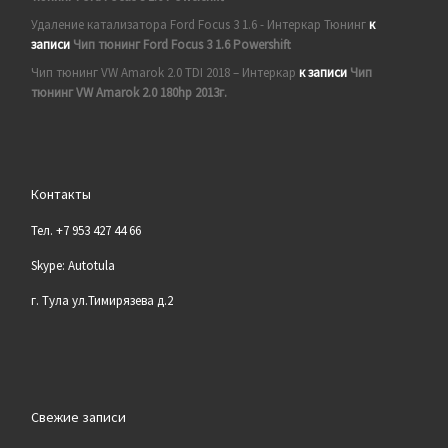
Удаление катализатора Ford Focus 3 1.6 - Интеркар Тюнинг
к
записи
Чип тюнинг Ford Focus 3 1.6 Powershift
Чип тюнинг VW Amarok 2.0 TDI 2018 – Интеркар
к записи
Чип
тюнинг VW Amarok 2.0 180hp 2013г.
Контакты
Тел. +7 953 427 44 66
Skype: Autotula
г. Тула ул.Тимирязева д.2
Свежие записи