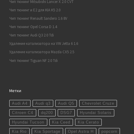
Чип тюнинг Mitsubishi Lancer X 2.0 CVT
Чип тюнинг и E2 для KIA K5 2.0
Чип тюнинг Renault Sandero 1.6 8V
Чип тюнинг Opel Corsa D 1.4
Чип тюнинг Audi Q3 2.0 Tdi
Удаление катализатора на VW Jetta 6 1.6
Удаление катализатора Mazda CX5 2.5
Чип тюнинг Tiguan NF 2.0 Tdi
Метки
Audi A4
Audi q3
Audi Q5
Chevrolet Cruze
Citroen C4
dq200
DSG7
Hyundai Solaris
Hyundai Tucson
Kia Ceed
Kia Cerato
Kia Rio
Kia Sportage
Opel Astra H
popcorn