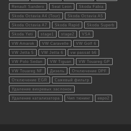
Renault Sandero
Seat Leon
Skoda Fabia
Skoda Octavia A4 (Tour)
Skoda Octavia A5
Skoda Octavia A7
Skoda Rapid
Skoda Superb
Skoda Yeti
stage1
stage2
VSA
VW Amarok
VW Caravelle
VW Golf 6
VW Jetta 5
VW Jetta 6
vw passat b6
VW Polo Sedan
VW Tiguan
VW Touareg GP
VW Touareg NF
Дизель
Отключение DPF
Отключение EGR
Сажевый фильтр
Удаление вихревых заслонок
Удаление катализатора
Чип тюнинг
евро2