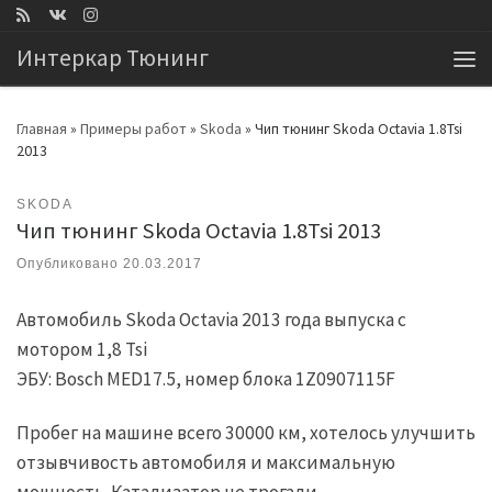
Перейти к содержимому
Интеркар Тюнинг
Ме
Главная
»
Примеры работ
»
Skoda
»
Чип тюнинг Skoda Octavia 1.8Tsi
2013
SKODA
Чип тюнинг Skoda Octavia 1.8Tsi 2013
Опубликовано
20.03.2017
Автомобиль Skoda Octavia 2013 года выпуска с
мотором 1,8 Tsi
ЭБУ: Bosch MED17.5, номер блока 1Z0907115F
Пробег на машине всего 30000 км, хотелось улучшить
отзывчивость автомобиля и максимальную
мощность. Катализатор не трогали.