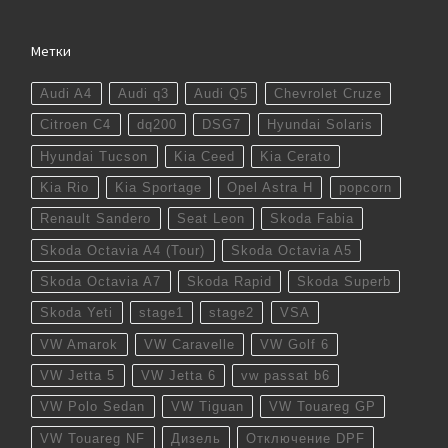
Метки
Audi A4
Audi q3
Audi Q5
Chevrolet Cruze
Citroen C4
dq200
DSG7
Hyundai Solaris
Hyundai Tucson
Kia Ceed
Kia Cerato
Kia Rio
Kia Sportage
Opel Astra H
popcorn
Renault Sandero
Seat Leon
Skoda Fabia
Skoda Octavia A4 (Tour)
Skoda Octavia A5
Skoda Octavia A7
Skoda Rapid
Skoda Superb
Skoda Yeti
stage1
stage2
VSA
VW Amarok
VW Caravelle
VW Golf 6
VW Jetta 5
VW Jetta 6
vw passat b6
VW Polo Sedan
VW Tiguan
VW Touareg GP
VW Touareg NF
Дизель
Отключение DPF