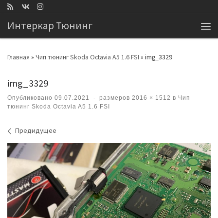
Перейти к содержимому
Интеркар Тюнинг
Ме
Главная
»
Чип тюнинг Skoda Octavia A5 1.6 FSI
»
img_3329
img_3329
Опубликовано
09.07.2021
-
размеров
2016 × 1512
в
Чип
тюнинг Skoda Octavia A5 1.6 FSI
Навигация по изображениям
Предидущее