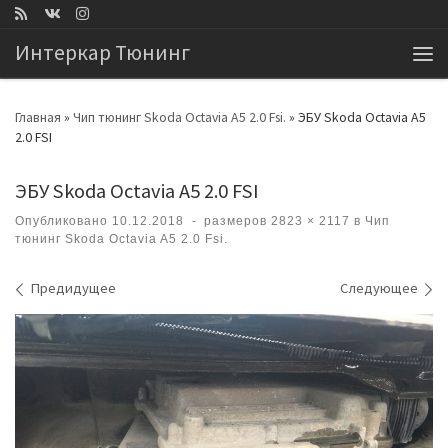
Перейти к содержимому
Интеркар Тюнинг
Ме
Главная
»
Чип тюнинг Skoda Octavia A5 2.0 Fsi.
»
ЭБУ Skoda Octavia A5
2.0 FSI
ЭБУ Skoda Octavia A5 2.0 FSI
Опубликовано
10.12.2018
-
размеров
2823 × 2117
в
Чип
тюнинг Skoda Octavia A5 2.0 Fsi.
Навигация по изображениям
Предидущее
Следующее