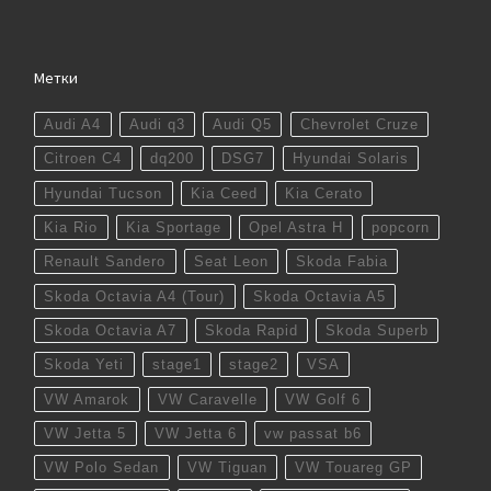
Метки
Audi A4
Audi q3
Audi Q5
Chevrolet Cruze
Citroen C4
dq200
DSG7
Hyundai Solaris
Hyundai Tucson
Kia Ceed
Kia Cerato
Kia Rio
Kia Sportage
Opel Astra H
popcorn
Renault Sandero
Seat Leon
Skoda Fabia
Skoda Octavia A4 (Tour)
Skoda Octavia A5
Skoda Octavia A7
Skoda Rapid
Skoda Superb
Skoda Yeti
stage1
stage2
VSA
VW Amarok
VW Caravelle
VW Golf 6
VW Jetta 5
VW Jetta 6
vw passat b6
VW Polo Sedan
VW Tiguan
VW Touareg GP