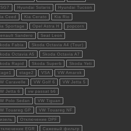
DSG7
Hyundai Solaris
Hyundai Tucson
ia Ceed
Kia Cerato
Kia Rio
ia Sportage
Opel Astra H
popcorn
enault Sandero
Seat Leon
koda Fabia
Skoda Octavia A4 (Tour)
koda Octavia A5
Skoda Octavia A7
koda Rapid
Skoda Superb
Skoda Yeti
tage1
stage2
VSA
VW Amarok
W Caravelle
VW Golf 6
VW Jetta 5
W Jetta 6
vw passat b6
W Polo Sedan
VW Tiguan
W Touareg GP
VW Touareg NF
изель
Отключение DPF
тключение EGR
Сажевый фильтр