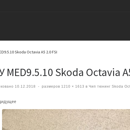
D9.5.10 Skoda Octavia A5 2.0 FSI
У MED9.5.10 Skoda Octavia A5
иковано
10.12.2018
-
размеров
1210 × 1613
в
Чип тюнинг Skoda Octa
вигация по изображениям
дидущее