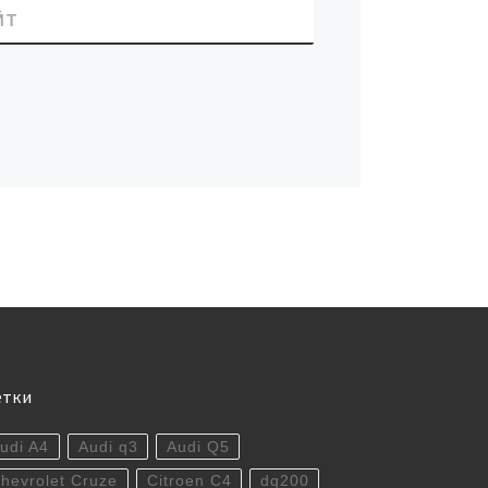
ЙТ
етки
udi A4
Audi q3
Audi Q5
hevrolet Cruze
Citroen C4
dq200