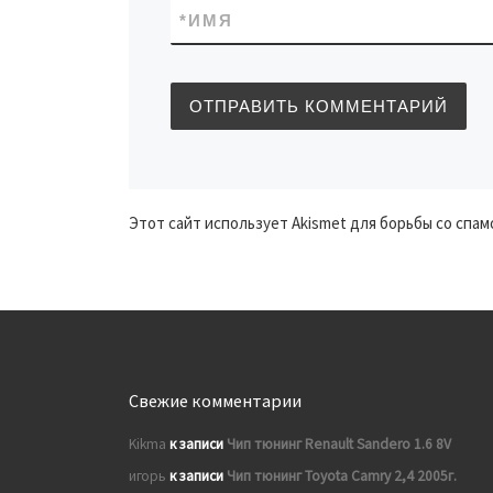
*
ИМЯ
Этот сайт использует Akismet для борьбы со спам
Свежие комментарии
Kikma
к записи
Чип тюнинг Renault Sandero 1.6 8V
игорь
к записи
Чип тюнинг Toyota Camry 2,4 2005г.