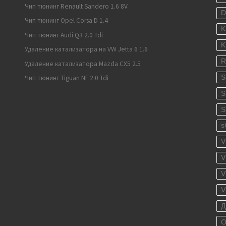
Чип тюнинг Renault Sandero 1.6 8V
Чип тюнинг Opel Corsa D 1.4
K
Чип тюнинг Audi Q3 2.0 Tdi
K
Удаление катализатора на VW Jetta 6 1.6
R
Удаление катализатора Mazda CX5 2.5
S
Чип тюнинг Tiguan NF 2.0 Tdi
S
S
s
V
V
V
V
Д
О