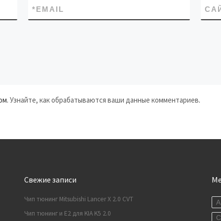
*
EMAIL
СА
ом.
Узнайте, как обрабатываются ваши данные комментариев
.
Свежие записи
М
Чип тюнинг Mitsubishi Lancer X 2.0 CVT
A
Чип тюнинг и E2 для KIA K5 2.0
C