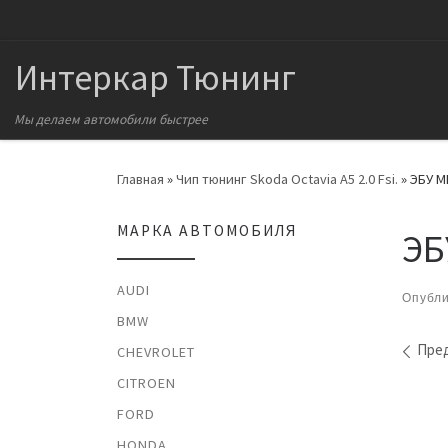
Перейти к содержимому
Интеркар Тюнинг
Мы делаем автомобили быстрее
Главная
»
Чип тюнинг Skoda Octavia A5 2.0 Fsi.
»
ЭБУ ME
МАРКА АВТОМОБИЛЯ
ЭБ
AUDI
Опубл
BMW
На
Пре
CHEVROLET
CITROEN
FORD
HONDA