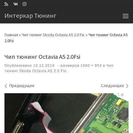
Перейти к содержимому
Интеркар Тюнинг
Ме
Главная
»
Чип тюнинг Skoda Octavia A5 2.0 Fsi.
»
Чип тюнинг Octavia A5
2.0Fsi
Чип тюнинг Octavia A5 2.0Fsi
Опубликовано
10.12.2018
-
размеров
1080 × 953
в
Чип
тюнинг Skoda Octavia A5 2.0 Fsi.
Навигация по изображениям
Предидущее
Следующее