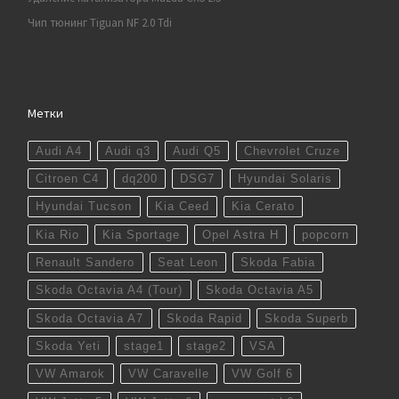
Чип тюнинг Tiguan NF 2.0 Tdi
Метки
Audi A4
Audi q3
Audi Q5
Chevrolet Cruze
Citroen C4
dq200
DSG7
Hyundai Solaris
Hyundai Tucson
Kia Ceed
Kia Cerato
Kia Rio
Kia Sportage
Opel Astra H
popcorn
Renault Sandero
Seat Leon
Skoda Fabia
Skoda Octavia A4 (Tour)
Skoda Octavia A5
Skoda Octavia A7
Skoda Rapid
Skoda Superb
Skoda Yeti
stage1
stage2
VSA
VW Amarok
VW Caravelle
VW Golf 6