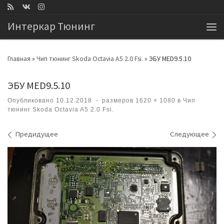
Перейти к содержимому
Интеркар Тюнинг
Ме
Главная
»
Чип тюнинг Skoda Octavia A5 2.0 Fsi.
»
ЭБУ MED9.5.10
ЭБУ MED9.5.10
Опубликовано
10.12.2018
-
размеров
1620 × 1080
в
Чип
тюнинг Skoda Octavia A5 2.0 Fsi.
Навигация по изображениям
Предидущее
Следующее