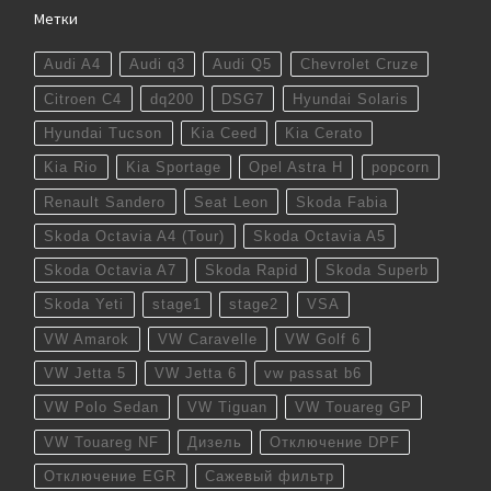
Метки
Audi A4
Audi q3
Audi Q5
Chevrolet Cruze
Citroen C4
dq200
DSG7
Hyundai Solaris
Hyundai Tucson
Kia Ceed
Kia Cerato
Kia Rio
Kia Sportage
Opel Astra H
popcorn
Renault Sandero
Seat Leon
Skoda Fabia
Skoda Octavia A4 (Tour)
Skoda Octavia A5
Skoda Octavia A7
Skoda Rapid
Skoda Superb
Skoda Yeti
stage1
stage2
VSA
VW Amarok
VW Caravelle
VW Golf 6
VW Jetta 5
VW Jetta 6
vw passat b6
VW Polo Sedan
VW Tiguan
VW Touareg GP
VW Touareg NF
Дизель
Отключение DPF
Отключение EGR
Сажевый фильтр