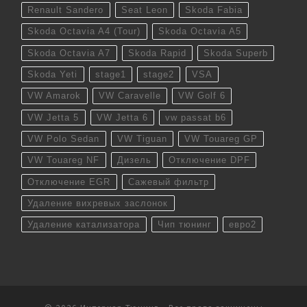
Renault Sandero
Seat Leon
Skoda Fabia
Skoda Octavia A4 (Tour)
Skoda Octavia A5
Skoda Octavia A7
Skoda Rapid
Skoda Superb
Skoda Yeti
stage1
stage2
VSA
VW Amarok
VW Caravelle
VW Golf 6
VW Jetta 5
VW Jetta 6
vw passat b6
VW Polo Sedan
VW Tiguan
VW Touareg GP
VW Touareg NF
Дизель
Отключение DPF
Отключение EGR
Сажевый фильтр
Удаление вихревых заслонок
Удаление катализатора
Чип тюнинг
евро2