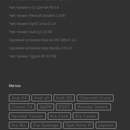
Чип тюнинг и E2 для KIA K5 2.0
Чип тюнинг Renault Sandero 1.6 8V
Чип тюнинг Opel Corsa D 1.4
Чип тюнинг Audi Q3 2.0 Tdi
Удаление катализатора на VW Jetta 6 1.6
Удаление катализатора Mazda CX5 2.5
Чип тюнинг Tiguan NF 2.0 Tdi
Метки
Audi A4
Audi q3
Audi Q5
Chevrolet Cruze
Citroen C4
dq200
DSG7
Hyundai Solaris
Hyundai Tucson
Kia Ceed
Kia Cerato
Kia Rio
Kia Sportage
Opel Astra H
popcorn