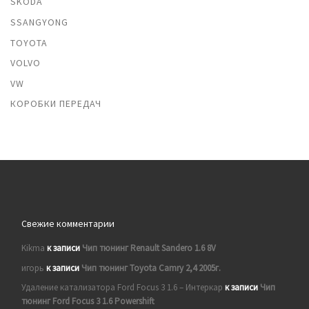
SKODA
SSANGYONG
TOYOTA
VOLVO
VW
КОРОБКИ ПЕРЕДАЧ
Свежие комментарии
Kikma
к записи
Чип тюнинг Renault Sandero 1.6 8V
игорь
к записи
Чип тюнинг Toyota Camry 2,4 2005г.
Удаление катализатора Ford Focus 3 1.6 – Интеркар
к записи
Чип
тюнинг Ford Focus 3 1.6 Powershift