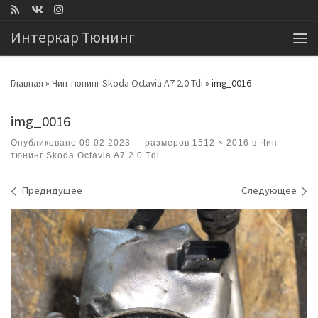
Перейти к содержимому
Интеркар Тюнинг
Ме
Главная
»
Чип тюнинг Skoda Octavia A7 2.0 Tdi
»
img_0016
img_0016
Опубликовано
09.02.2023
-
размеров
1512 × 2016
в
Чип
тюнинг Skoda Octavia A7 2.0 Tdi
Навигация по изображениям
Предидущее
Следующее