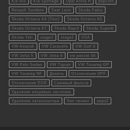
Kia Rio
Kia Sportage
Opel Astra H
popcorn
Renault Sandero
Seat Leon
Skoda Fabia
Skoda Octavia A4 (Tour)
Skoda Octavia A5
Skoda Octavia A7
Skoda Rapid
Skoda Superb
Skoda Yeti
stage1
stage2
VSA
VW Amarok
VW Caravelle
VW Golf 6
VW Jetta 5
VW Jetta 6
vw passat b6
VW Polo Sedan
VW Tiguan
VW Touareg GP
VW Touareg NF
Дизель
Отключение DPF
Отключение EGR
Сажевый фильтр
Удаление вихревых заслонок
Удаление катализатора
Чип тюнинг
евро2