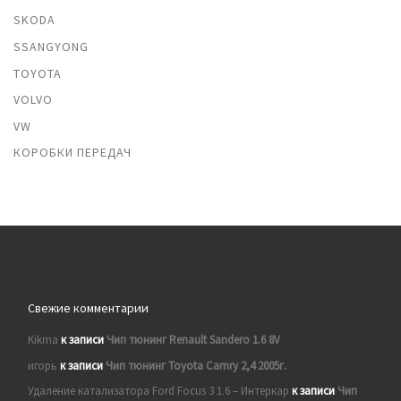
SKODA
SSANGYONG
TOYOTA
VOLVO
VW
КОРОБКИ ПЕРЕДАЧ
Свежие комментарии
Kikma
к записи
Чип тюнинг Renault Sandero 1.6 8V
игорь
к записи
Чип тюнинг Toyota Camry 2,4 2005г.
Удаление катализатора Ford Focus 3 1.6 – Интеркар
к записи
Чип