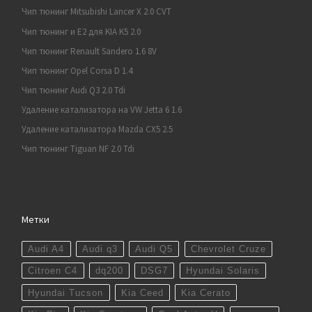
Чип тюнинг Mitsubishi Lancer X 2.0 CVT
Чип тюнинг и E2 для KIA K5 2.0
Чип тюнинг Renault Sandero 1.6 8V
Чип тюнинг Opel Corsa D 1.4
Чип тюнинг Audi Q3 2.0 Tdi
Удаление катализатора на VW Jetta 6 1.6
Удаление катализатора Mazda CX5 2.5
Чип тюнинг Tiguan NF 2.0 Tdi
Метки
Audi A4
Audi q3
Audi Q5
Chevrolet Cruze
Citroen C4
dq200
DSG7
Hyundai Solaris
Hyundai Tucson
Kia Ceed
Kia Cerato