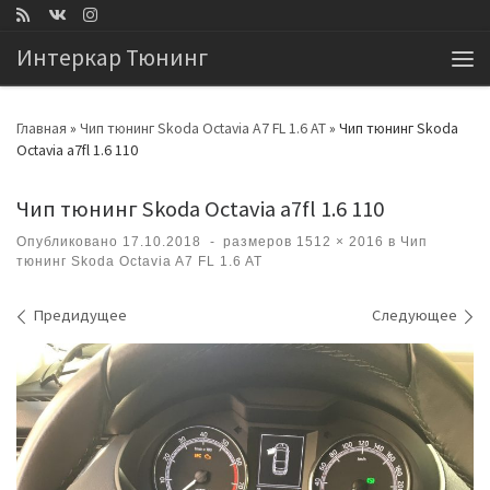
Перейти к содержимому
Интеркар Тюнинг
Ме
Главная
»
Чип тюнинг Skoda Octavia A7 FL 1.6 AT
»
Чип тюнинг Skoda
Octavia a7fl 1.6 110
Чип тюнинг Skoda Octavia a7fl 1.6 110
Опубликовано
17.10.2018
-
размеров
1512 × 2016
в
Чип
тюнинг Skoda Octavia A7 FL 1.6 AT
Навигация по изображениям
Предидущее
Следующее