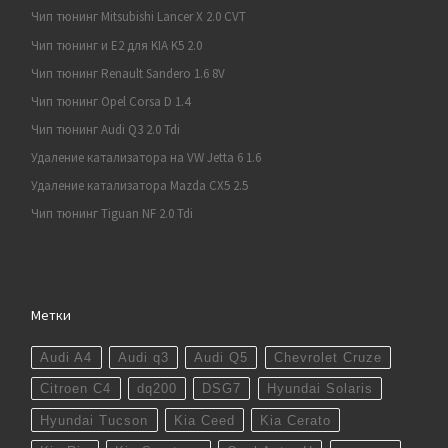
Чип тюнинг Mitsubishi Lancer X 2.0 CVT
Чип тюнинг и E2 для KIA K5 2.0
Чип тюнинг Renault Sandero 1.6 8V
Чип тюнинг Opel Corsa D 1.4
Чип тюнинг Audi Q3 2.0 Tdi
Удаление катализатора на VW Jetta 6 1.6
Удаление катализатора Mazda CX5 2.5
Чип тюнинг Tiguan NF 2.0 Tdi
Метки
Audi A4
Audi q3
Audi Q5
Chevrolet Cruze
Citroen C4
dq200
DSG7
Hyundai Solaris
Hyundai Tucson
Kia Ceed
Kia Cerato