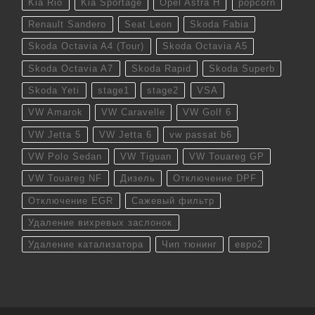
Kia Rio
Kia Sportage
Opel Astra H
popcorn
Renault Sandero
Seat Leon
Skoda Fabia
Skoda Octavia A4 (Tour)
Skoda Octavia A5
Skoda Octavia A7
Skoda Rapid
Skoda Superb
Skoda Yeti
stage1
stage2
VSA
VW Amarok
VW Caravelle
VW Golf 6
VW Jetta 5
VW Jetta 6
vw passat b6
VW Polo Sedan
VW Tiguan
VW Touareg GP
VW Touareg NF
Дизель
Отключение DPF
Отключение EGR
Сажевый фильтр
Удаление вихревых заслонок
Удаление катализатора
Чип тюнинг
евро2