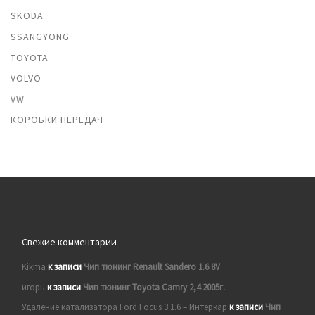
SKODA
SSANGYONG
TOYOTA
VOLVO
VW
КОРОБКИ ПЕРЕДАЧ
Свежие комментарии
Kikma
к записи
Чип тюнинг Renault Sandero 1.6 8V
игорь
к записи
Чип тюнинг Toyota Camry 2,4 2005г.
Удаление катализатора Ford Focus 3 1.6 – Интеркар
к записи
Чип