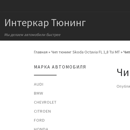
Перейти к содержимому
Интеркар Тюнинг
Мы делаем автомобили быстрее
Главная
»
Чип тюнинг Skoda Octavia FL 1,8 Tsi MT
»
Чип
МАРКА АВТОМОБИЛЯ
Чи
AUDI
Опубл
BMW
На
CHEVROLET
CITROEN
FORD
HONDA