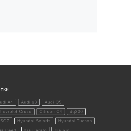
етки
udi A4
Audi q3
Audi Q5
hevrolet Cruze
Citroen C4
dq200
DSG7
Hyundai Solaris
Hyundai Tucson
ia Ceed
Kia Cerato
Kia Rio