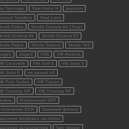
ia Sportage
Opel Astra H
popcorn
enault Sandero
Seat Leon
koda Fabia
Skoda Octavia A4 (Tour)
koda Octavia A5
Skoda Octavia A7
koda Rapid
Skoda Superb
Skoda Yeti
tage1
stage2
VSA
VW Amarok
W Caravelle
VW Golf 6
VW Jetta 5
W Jetta 6
vw passat b6
W Polo Sedan
VW Tiguan
W Touareg GP
VW Touareg NF
изель
Отключение DPF
тключение EGR
Сажевый фильтр
даление вихревых заслонок
даление катализатора
Чип тюнинг