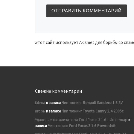
Этот сайт использует Akismet для борьбы со спам
Свежие комментарии
Kikma
к записи
Чип тюнинг Renault Sandero 1.6 8V
игорь
к записи
Чип тюнинг Toyota Camry 2,4 2005г.
Удаление катализатора Ford Focus 3 1.6 – Интеркар
к
записи
Чип тюнинг Ford Focus 3 1.6 Powershift