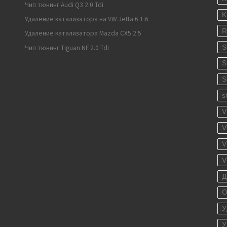
Чип тюнинг Audi Q3 2.0 Tdi
K
Удаление катализатора на VW Jetta 6 1.6
R
Удаление катализатора Mazda CX5 2.5
S
Чип тюнинг Tiguan NF 2.0 Tdi
S
S
s
V
V
V
V
Д
О
У
У