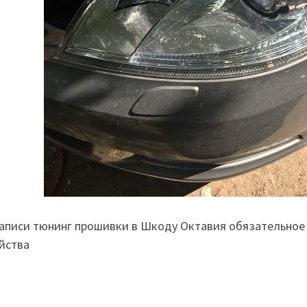
аписи тюнинг прошивки в Шкоду Октавия обязательное
йства