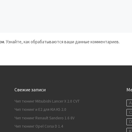
ом.
Узнайте, как обрабатываются ваши данные комментариев
.
Свежие записи
М
Чип тюнинг Mitsubishi Lancer X 2.0 CVT
A
Чип тюнинг и E2 для KIA K5 2.0
C
Чип тюнинг Renault Sandero 1.6 8V
Чип тюнинг Opel Corsa D 1.4
K