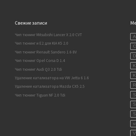
Свежие записи
М
Чип тюнинг Mitsubishi Lancer X 2.0 CVT
A
Чип тюнинг и E2 для KIA K5 2.0
C
Чип тюнинг Renault Sandero 1.6 8V
Чип тюнинг Opel Corsa D 1.4
K
Чип тюнинг Audi Q3 2.0 Tdi
K
Удаление катализатора на VW Jetta 6 1.6
R
Удаление катализатора Mazda CX5 2.5
S
Чип тюнинг Tiguan NF 2.0 Tdi
S
S
s
V