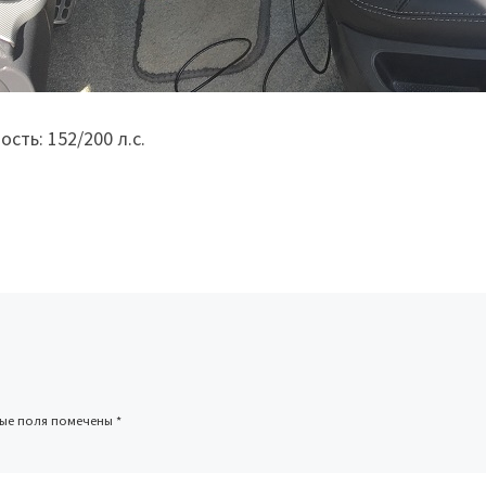
сть: 152/200 л.с.
ные поля помечены
*