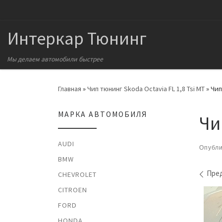
Перейти к содержимому
Интеркар Тюнинг
Мы делаем автомобили быстрее
Главная
»
Чип тюнинг Skoda Octavia FL 1,8 Tsi MT
»
Чип
МАРКА АВТОМОБИЛЯ
Чи
AUDI
Опубл
BMW
На
Пре
CHEVROLET
CITROEN
FORD
HONDA