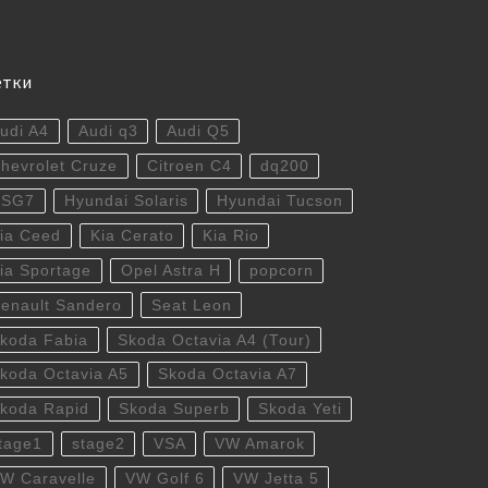
етки
udi A4
Audi q3
Audi Q5
hevrolet Cruze
Citroen C4
dq200
DSG7
Hyundai Solaris
Hyundai Tucson
ia Ceed
Kia Cerato
Kia Rio
ia Sportage
Opel Astra H
popcorn
enault Sandero
Seat Leon
koda Fabia
Skoda Octavia A4 (Tour)
koda Octavia A5
Skoda Octavia A7
koda Rapid
Skoda Superb
Skoda Yeti
tage1
stage2
VSA
VW Amarok
W Caravelle
VW Golf 6
VW Jetta 5