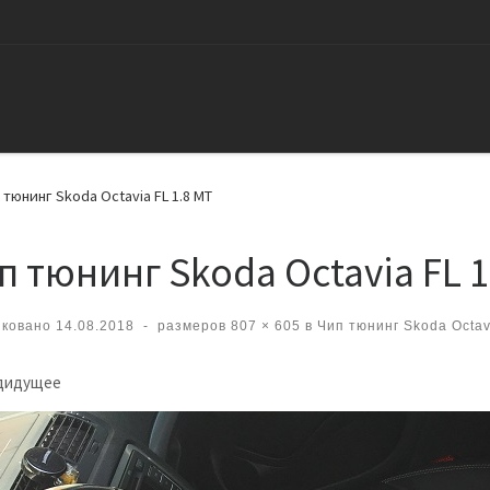
 тюнинг Skoda Octavia FL 1.8 MT
п тюнинг Skoda Octavia FL 1
иковано
14.08.2018
-
размеров
807 × 605
в
Чип тюнинг Skoda Octavi
вигация по изображениям
дидущее