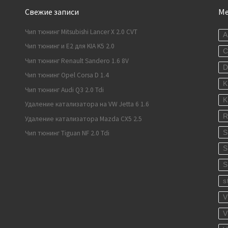
Свежие записи
М
Чип тюнинг Mitsubishi Lancer X 2.0 CVT
A
Чип тюнинг и E2 для KIA K5 2.0
C
Чип тюнинг Renault Sandero 1.6 8V
Чип тюнинг Opel Corsa D 1.4
K
Чип тюнинг Audi Q3 2.0 Tdi
K
Удаление катализатора на VW Jetta 6 1.6
R
Удаление катализатора Mazda CX5 2.5
S
Чип тюнинг Tiguan NF 2.0 Tdi
S
S
s
V
V