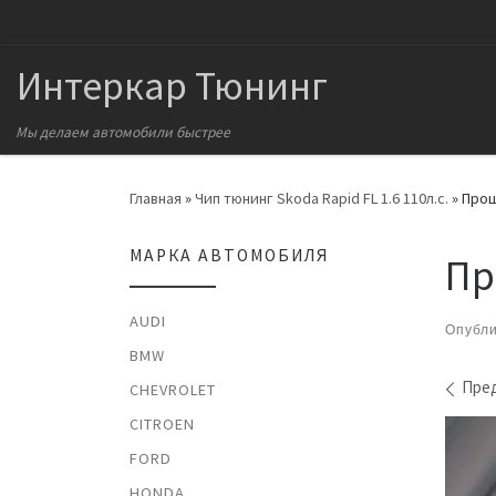
Перейти к содержимому
Интеркар Тюнинг
Мы делаем автомобили быстрее
Главная
»
Чип тюнинг Skoda Rapid FL 1.6 110л.с.
»
Прош
МАРКА АВТОМОБИЛЯ
Пр
AUDI
Опубл
BMW
На
Пре
CHEVROLET
CITROEN
FORD
HONDA