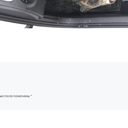
ные поля помечены
*