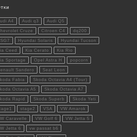
етки
udi A4
Audi q3
Audi Q5
hevrolet Cruze
Citroen C4
dq200
DSG7
Hyundai Solaris
Hyundai Tucson
ia Ceed
Kia Cerato
Kia Rio
ia Sportage
Opel Astra H
popcorn
enault Sandero
Seat Leon
koda Fabia
Skoda Octavia A4 (Tour)
koda Octavia A5
Skoda Octavia A7
koda Rapid
Skoda Superb
Skoda Yeti
tage1
stage2
VSA
VW Amarok
W Caravelle
VW Golf 6
VW Jetta 5
W Jetta 6
vw passat b6