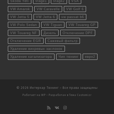
Skoda Yeti
stage1
stage2
VSA
VW Amarok
VW Caravelle
VW Golf 6
VW Jetta 5
VW Jetta 6
vw passat b6
VW Polo Sedan
VW Tiguan
VW Touareg GP
VW Touareg NF
Дизель
Отключение DPF
Отключение EGR
Сажевый фильтр
Удаление вихревых заслонок
Удаление катализатора
Чип тюнинг
евро2
© 2026
Интеркар Тюнинг
– Все права защищены
Работает на
WP
– Разработан в
Тема Customizr