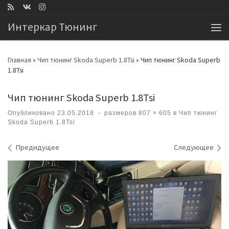
Перейти к содержимому
Интеркар Тюнинг
Ме
Главная
»
Чип тюнинг Skoda Superb 1.8Tsi
»
Чип тюнинг Skoda Superb
1.8Tsi
Чип тюнинг Skoda Superb 1.8Tsi
Опубликовано
23.05.2018
-
размеров
807 × 605
в
Чип тюнинг
Skoda Superb 1.8Tsi
Навигация по изображениям
Предидущее
Следующее