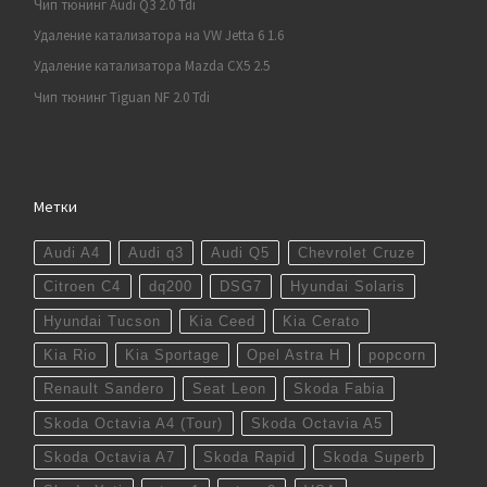
Чип тюнинг Audi Q3 2.0 Tdi
Удаление катализатора на VW Jetta 6 1.6
Удаление катализатора Mazda CX5 2.5
Чип тюнинг Tiguan NF 2.0 Tdi
Метки
Audi A4
Audi q3
Audi Q5
Chevrolet Cruze
Citroen C4
dq200
DSG7
Hyundai Solaris
Hyundai Tucson
Kia Ceed
Kia Cerato
Kia Rio
Kia Sportage
Opel Astra H
popcorn
Renault Sandero
Seat Leon
Skoda Fabia
Skoda Octavia A4 (Tour)
Skoda Octavia A5
Skoda Octavia A7
Skoda Rapid
Skoda Superb