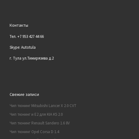
Контакты
Тел. +7 953 427 44 66
Skype: Autotula
г. Тула ул.Тимирязева д.2
Свежие записи
Чип тюнинг Mitsubishi Lancer X 2.0 CVT
Чип тюнинг и E2 для KIA K5 2.0
Чип тюнинг Renault Sandero 1.6 8V
Чип тюнинг Opel Corsa D 1.4