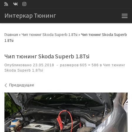
Перейти к содержимому
Интеркар Тюнинг
Ме
Главная
»
Чип тюнинг Skoda Superb 1.8Tsi
»
Чип тюнинг Skoda Superb
1.8Tsi
Чип тюнинг Skoda Superb 1.8Tsi
Опубликовано
23.05.2018
-
размеров
605 × 586
в
Чип тюнинг
Skoda Superb 1.8Tsi
Навигация по изображениям
Предидущее