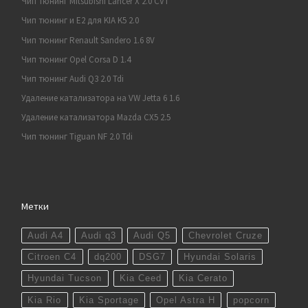
Чип тюнинг Mitsubishi Lancer X 2.0 CVT
Чип тюнинг и E2 для KIA K5 2.0
Чип тюнинг Renault Sandero 1.6 8V
Чип тюнинг Opel Corsa D 1.4
Чип тюнинг Audi Q3 2.0 Tdi
Удаление катализатора на VW Jetta 6 1.6
Удаление катализатора Mazda CX5 2.5
Чип тюнинг Tiguan NF 2.0 Tdi
Метки
Audi A4
Audi q3
Audi Q5
Chevrolet Cruze
Citroen C4
dq200
DSG7
Hyundai Solaris
Hyundai Tucson
Kia Ceed
Kia Cerato
Kia Rio
Kia Sportage
Opel Astra H
popcorn