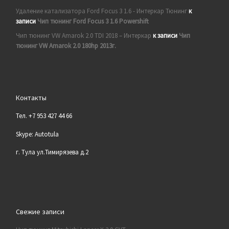
Удаление катализатора Ford Focus 3 1.6 - Интеркар Тюнинг
к
записи
Чип тюнинг Ford Focus 3 1.6 Powershift
Чип тюнинг VW Amarok 2.0 TDI 2018 – Интеркар
к записи
Чип
тюнинг VW Amarok 2.0 180hp 2013г.
Контакты
Тел. +7 953 427 44 66
Skype: Autotula
г. Тула ул.Тимирязева д.2
Свежие записи