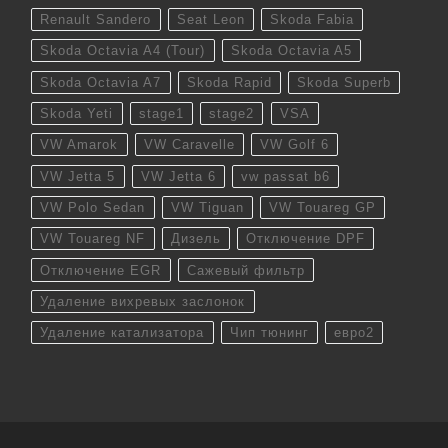
Renault Sandero
Seat Leon
Skoda Fabia
Skoda Octavia A4 (Tour)
Skoda Octavia A5
Skoda Octavia A7
Skoda Rapid
Skoda Superb
Skoda Yeti
stage1
stage2
VSA
VW Amarok
VW Caravelle
VW Golf 6
VW Jetta 5
VW Jetta 6
vw passat b6
VW Polo Sedan
VW Tiguan
VW Touareg GP
VW Touareg NF
Дизель
Отключение DPF
Отключение EGR
Сажевый фильтр
Удаление вихревых заслонок
Удаление катализатора
Чип тюнинг
евро2