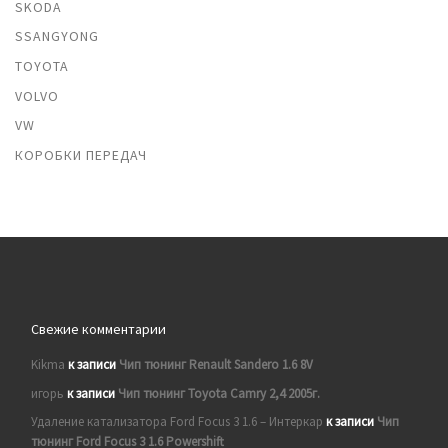
SKODA
SSANGYONG
TOYOTA
VOLVO
VW
КОРОБКИ ПЕРЕДАЧ
Свежие комментарии
Kikma
к записи
Чип тюнинг Renault Sandero 1.6 8V
игорь
к записи
Чип тюнинг Toyota Camry 2,4 2005г.
Удаление катализатора Ford Focus 3 1.6 – Интеркар
к записи
Чип
тюнинг Ford Focus 3 1.6 Powershift