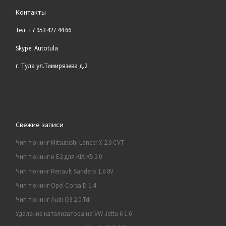
Контакты
Тел. +7 953 427 44 66
Skype: Autotula
г. Тула ул.Тимирязева д.2
Свежие записи
Чип тюнинг Mitsubishi Lancer X 2.0 CVT
Чип тюнинг и E2 для KIA K5 2.0
Чип тюнинг Renault Sandero 1.6 8V
Чип тюнинг Opel Corsa D 1.4
Чип тюнинг Audi Q3 2.0 Tdi
Удаление катализатора на VW Jetta 6 1.6