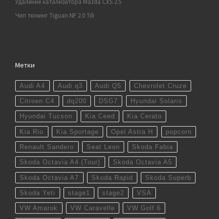
Удаление катализатора Mazda CX5 2.5
Чип тюнинг Tiguan NF 2.0 Tdi
Метки
Audi A4
Audi q3
Audi Q5
Chevrolet Cruze
Citroen C4
dq200
DSG7
Hyundai Solaris
Hyundai Tucson
Kia Ceed
Kia Cerato
Kia Rio
Kia Sportage
Opel Astra H
popcorn
Renault Sandero
Seat Leon
Skoda Fabia
Skoda Octavia A4 (Tour)
Skoda Octavia A5
Skoda Octavia A7
Skoda Rapid
Skoda Superb
Skoda Yeti
stage1
stage2
VSA
VW Amarok
VW Caravelle
VW Golf 6