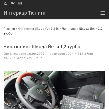
Перейти к содержимому
Интеркар Тюнинг
Ме
Главная
»
Чип тюнинг Skoda Yeti 1.2 Tsi
»
Чип тюнинг Шкода Йети 1,2
турбо
Чип тюнинг Шкода Йети 1,2 турбо
Опубликовано
16.09.2017
-
размеров
1024 × 812
в
Чип
тюнинг Skoda Yeti 1.2 Tsi
Навигация по изображениям