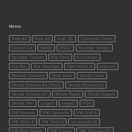
Метки
Audi A4
Audi q3
Audi Q5
Chevrolet Cruze
Citroen C4
dq200
DSG7
Hyundai Solaris
Hyundai Tucson
Kia Ceed
Kia Cerato
Kia Rio
Kia Sportage
Opel Astra H
popcorn
Renault Sandero
Seat Leon
Skoda Fabia
Skoda Octavia A4 (Tour)
Skoda Octavia A5
Skoda Octavia A7
Skoda Rapid
Skoda Superb
Skoda Yeti
stage1
stage2
VSA
VW Amarok
VW Caravelle
VW Golf 6
VW Jetta 5
VW Jetta 6
vw passat b6
VW Polo Sedan
VW Tiguan
VW Touareg GP