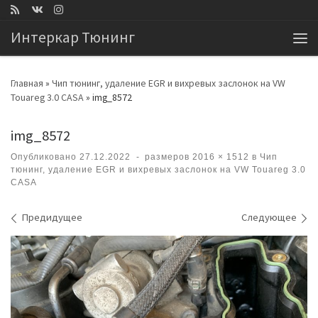
Перейти к содержимому
Интеркар Тюнинг
Ме
Главная
»
Чип тюнинг, удаление EGR и вихревых заслонок на VW
Touareg 3.0 CASA
»
img_8572
img_8572
Опубликовано
27.12.2022
-
размеров
2016 × 1512
в
Чип
тюнинг, удаление EGR и вихревых заслонок на VW Touareg 3.0
CASA
Навигация по изображениям
Предидущее
Следующее