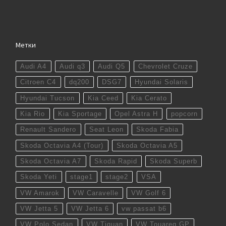
Метки
Audi A4
Audi q3
Audi Q5
Chevrolet Cruze
Citroen C4
dq200
DSG7
Hyundai Solaris
Hyundai Tucson
Kia Ceed
Kia Cerato
Kia Rio
Kia Sportage
Opel Astra H
popcorn
Renault Sandero
Seat Leon
Skoda Fabia
Skoda Octavia A4 (Tour)
Skoda Octavia A5
Skoda Octavia A7
Skoda Rapid
Skoda Superb
Skoda Yeti
stage1
stage2
VSA
VW Amarok
VW Caravelle
VW Golf 6
VW Jetta 5
VW Jetta 6
vw passat b6
VW Polo Sedan
VW Tiguan
VW Touareg GP